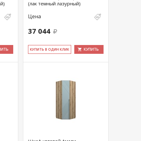
й)
(лак темный лазурный)
Цена
37 044
ПИТЬ
КУПИТЬ
КУ­ПИТЬ В ОДИН КЛИК