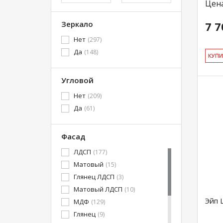
Цен
Зеркало
7 7
Нет
(297)
Да
(148)
КУ­П
Угловой
Нет
(209)
Да
(61)
Фасад
ЛДСП
(177)
Матовый
(15)
Глянец ЛДСП
(3)
Матовый ЛДСП
(10)
Эйп 
МДФ
(129)
Глянец
(9)