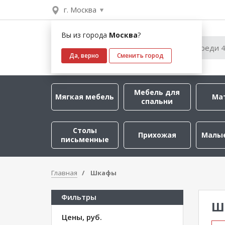
г. Москва
Вы из города
Москва
?
Да, верно
Сменить город
Мебель для
Мягкая мебель
Ма
спальни
Столы
Прихожая
Малы
письменные
Главная
Шкафы
Фильтры
Ш
Цены, руб.