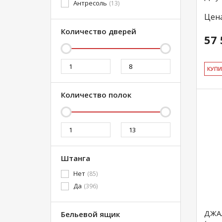
Антресоль
(13)
Цен
Количество дверей
57 
КУ­П
Количество полок
Штанга
Нет
(85)
Да
(396)
ДЖАЛ
Бельевой ящик