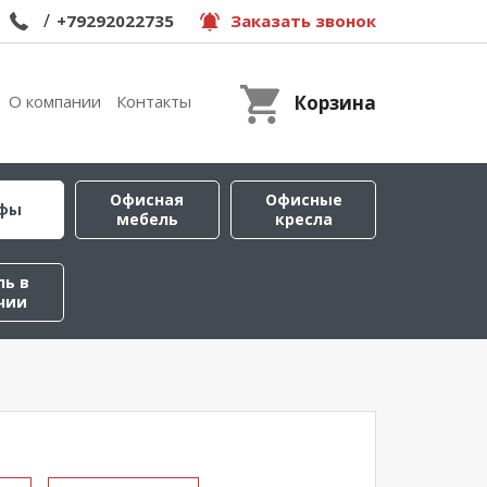
/
+79292022735
Заказать звонок
О компании
Контакты
Корзина
Офисная
Офисные
фы
мебель
кресла
ль в
чии