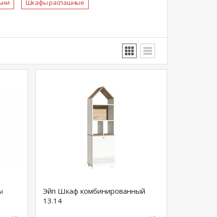
ьни
Шкафы распашные
ы
Эйп Шкаф комбинированный
13.14