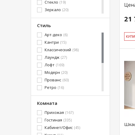
Стекло
(19)
Цен
Зеркало
(20)
21 
Фотопечать
(2)
ЛДСП+стекло
Стиль
(5)
ЛДСП+зеркало
(13)
Арт-деко
(6)
КУ­П
Стекло+зеркало
(4)
Кантри
(15)
МДФ+Зеркало
(1)
Классический
(98)
МДФ+стекло
(26)
Лаундж
(27)
ЛДСП/МДФ
(3)
Лофт
(169)
МДФ эмаль
(4)
Модерн
(20)
Прованс
(60)
Ретро
(16)
Хай-Тек
(137)
Эко-стиль
Комната
(155)
Честерфилд
(14)
Прихожая
(167)
Современный
(561)
Гостиная
(335)
Шкаф
Барокко
(1)
Кабинет/Офис
(45)
Рококо
(14)