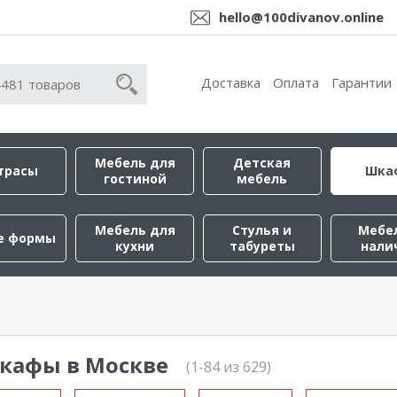
hello@100divanov.online
Доставка
Оплата
Гарантии
Мебель для
Детская
трасы
Шка
гостиной
мебель
Мебель для
Стулья и
Мебе
е формы
кухни
табуреты
нали
кафы в Москве
(1-84 из 629)