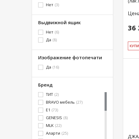
(лак
Нет
(3)
Цен
Выдвижной ящик
36 
Нет
(6)
Да
(8)
КУ­П
Изображение фотопечати
Да
(16)
Бренд
ТИТ
(2)
BRAVO мебель
(27)
E1
(73)
GENESIS
(8)
MLK
(22)
Аларти
(25)
ДЖА