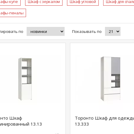
афы-купе
Шкаф с зеркалом
Шкаф угловой
Шкаф для спал
афы-пеналы
тировать по
Показывать по
онто Шкаф
Торонто Шкаф для одежд
инированный 13.13
13.333