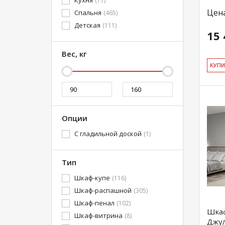
Кухня
(11)
Скандинавский
(45)
Цен
Спальня
(465)
Детская
(111)
15 
Вес, кг
КУ­П
Опции
С гладильной доской
(1)
Тип
Шкаф-купе
(116)
Шкаф-распашной
(305)
Шкаф-пенал
(102)
Шкаф
Шкаф-витрина
(8)
Джул