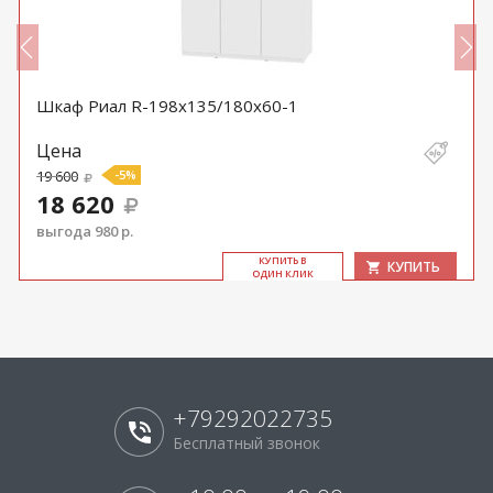
Шкаф Риал R-198х135/180х60-1
Цена
19 600
-5%
18 620
выгода 980 р.
КУ­ПИТЬ В
КУПИТЬ
ОДИН КЛИК
+79292022735
Бесплатный звонок