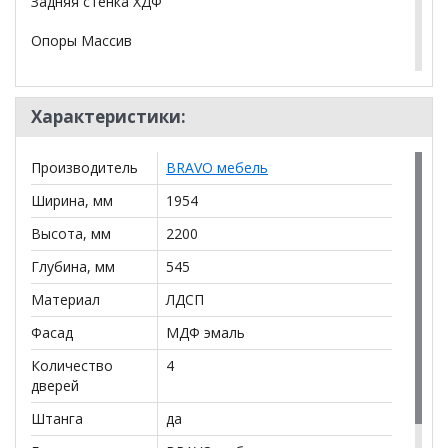
Задняя стенка ХДФ
Опоры Массив
*Дополнительную информацию о том, как купить
Характеристики:
ДЖАЛИ Шкаф для одежды ШР-4 (лак темный
лазурный)
уточняйте у нашего менеджера по
телефону
+79292022735
.
Производитель
BRAVO мебель
**Цены на официальном сайте
100диванов.com
Ширина, мм
1954
действительны только для интернет-магазина
и
могут отличаться от цен в розничных магазинах-
Высота, мм
2200
салонах сети!
Глубина, мм
545
Материал
ЛДСП
Фасад
МДФ эмаль
Количество
4
дверей
Штанга
да