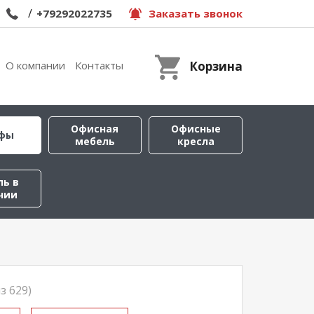
/
+79292022735
Заказать звонок
О компании
Контакты
Корзина
Офисная
Офисные
фы
мебель
кресла
ль в
чии
з 629)