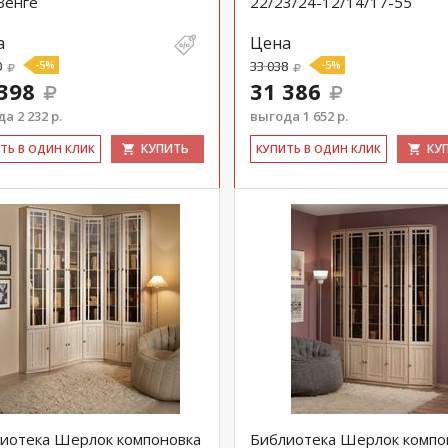
Венге
22/23/24-12/14/17-55
а
Цена
0
-5%
33 038
-5%
398
31 386
а 2 232 р.
выгода 1 652 р.
КУПИТЬ
КУ
ИТЬ В ОДИН КЛИК
КУ­ПИТЬ В ОДИН КЛИК
иотека Шерлок компоновка
Библиотека Шерлок компо