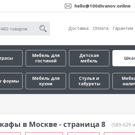
hello@100divanov.online
Доставка
Оплата
Гарантии
Мебель для
Детская
трасы
Шка
гостиной
мебель
Мебель для
Стулья и
Мебе
е формы
кухни
табуреты
нали
кафы в Москве - страница 8
(589-629 и