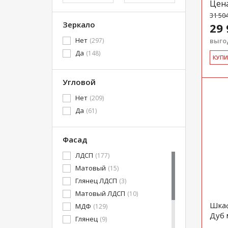
Цен
31 50
Зеркало
29 
Нет
(297)
выгод
Да
(148)
КУ­П
Угловой
Нет
(209)
Да
(61)
Фасад
ЛДСП
(177)
Матовый
(15)
Глянец ЛДСП
(3)
Матовый ЛДСП
(10)
Шкаф
МДФ
(129)
Дуб 
Глянец
(9)