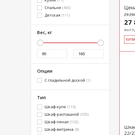
Кухня
(11)
Скандинавский
(45)
Цен
Спальня
(465)
29 29
Детская
(111)
27 
выгод
Вес, кг
КУ­П
Опции
С гладильной доской
(1)
Тип
Шкаф-купе
(116)
Шкаф-распашной
(305)
Шкаф-пенал
(102)
Шкаф
Шкаф-витрина
(8)
22/2