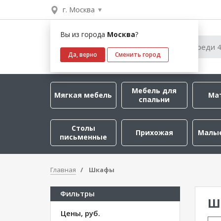
г. Москва
Вы из города
Москва
?
Да, верно
Сменить город
Мебель для
Мягкая мебель
Ма
спальни
Столы
Прихожая
Малы
письменные
Главная
Шкафы
Фильтры
Ш
Цены, руб.