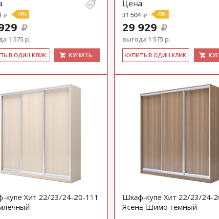
а
Цена
4
-5%
31 504
-5%
929
29 929
а 1 575 р.
выгода 1 575 р.
КУПИТЬ
КУ
ИТЬ В ОДИН КЛИК
КУ­ПИТЬ В ОДИН КЛИК
-купе Хит 22/23/24-20-111
Шкаф-купе Хит 22/23/24-2
млечный
Ясень Шимо темный