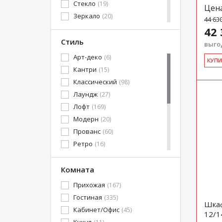
Стекло
(19)
Цен
Зеркало
(20)
44 63
Фотопечать
(2)
42 
ЛДСП+стекло
Стиль
(5)
выгод
ЛДСП+зеркало
(13)
Арт-деко
(6)
КУ­П
Стекло+зеркало
(4)
Кантри
(15)
МДФ+Зеркало
(1)
Классический
(98)
МДФ+стекло
(26)
Лаундж
(27)
ЛДСП/МДФ
(3)
Лофт
(169)
МДФ эмаль
(4)
Модерн
(20)
Прованс
(60)
Ретро
(16)
Хай-Тек
(137)
Эко-стиль
Комната
(155)
Честерфилд
(14)
Прихожая
(167)
Современный
(561)
Гостиная
(335)
Шкаф
Барокко
(1)
Кабинет/Офис
(45)
12/1
Рококо
(14)