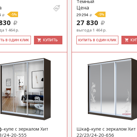
Темный
а
Цена
4
-5%
29 294
-5%
830
27 830
а 1 464 р.
выгода 1 464 р.
КУПИТЬ
КУ
ИТЬ В ОДИН КЛИК
КУ­ПИТЬ В ОДИН КЛИК
-купе с зеркалом Хит
Шкаф-купе с зеркалом Хит
3/24-20-555
22/23/24-20-656