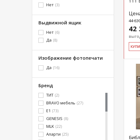
111 
Нет
(3)
Цен
44 63
Выдвижной ящик
42 
Нет
(6)
выгод
Да
(8)
КУ­П
Изображение фотопечати
Да
(16)
Бренд
ТИТ
(2)
BRAVO мебель
(27)
E1
(73)
GENESIS
(8)
MLK
(22)
Аларти
(25)
Библ