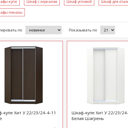
афы-купе
Шкаф с зеркалом
Шкаф угловой
Шкаф для спал
афы-пеналы
тировать по
Показывать по
-купе Хит У 22/23/24-4-11
Шкаф-купе Хит У 22/23/24
е
Белая Шагрень