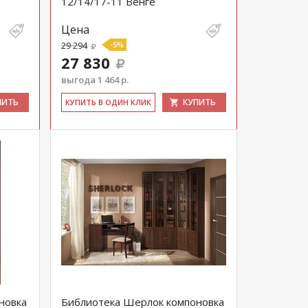
12/14/17-11 Венге
Цена
29 294
-5%
27 830
выгода 1 464 р.
ПИТЬ
КУПИТЬ
КУ­ПИТЬ В ОДИН КЛИК
новка
Библиотека Шерлок компоновка