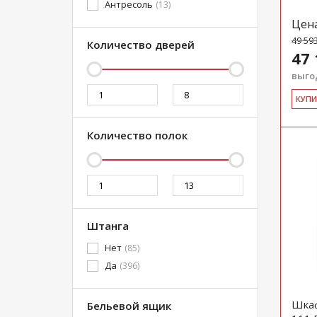
Антресоль
(13)
Цен
49 59
Количество дверей
47 
выгод
КУ­П
Количество полок
Штанга
Нет
(85)
Да
(396)
Шкаф
Бельевой ящик