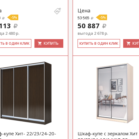
а
Цена
3
-5%
53 565
-5%
113
50 887
а 2 480 р.
выгода 2 678 р.
КУПИТЬ
КУ
ИТЬ В ОДИН КЛИК
КУ­ПИТЬ В ОДИН КЛИК
-купе Хит- 22/23/24-20-
Шкаф-купе с зеркалом Хит