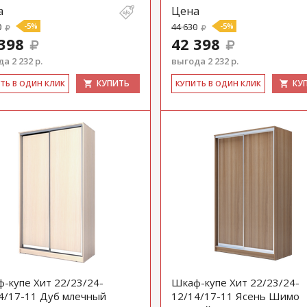
а
Цена
0
-5%
44 630
-5%
398
42 398
а 2 232 р.
выгода 2 232 р.
КУПИТЬ
КУ
ИТЬ В ОДИН КЛИК
КУ­ПИТЬ В ОДИН КЛИК
-купе Хит 22/23/24-
Шкаф-купе Хит 22/23/24-
4/17-11 Дуб млечный
12/14/17-11 Ясень Шимо