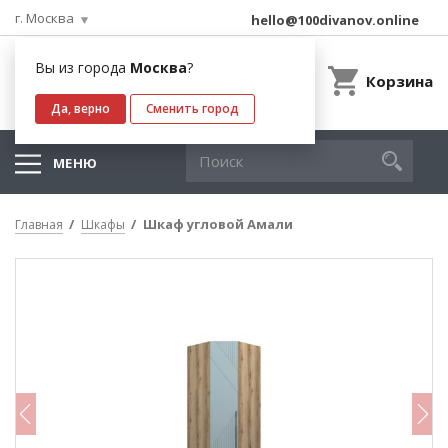
г. Москва
hello@100divanov.online
Вы из города
Москва
?
Корзина
Да, верно
Сменить город
МЕНЮ
Шкаф угловой Амали
Главная
Шкафы