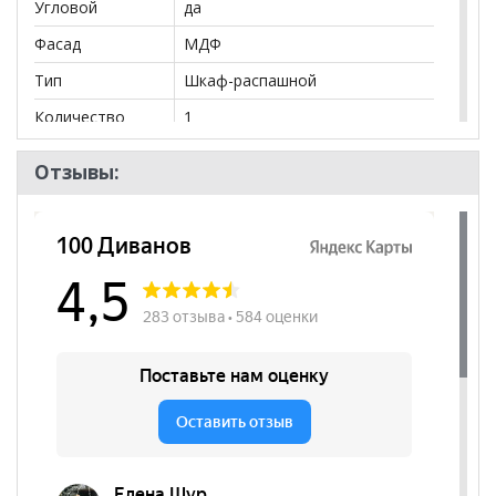
Угловой
да
Фасад
МДФ
Тип
Шкаф-распашной
Количество
1
дверей
Отзывы:
Количество
7
полок
Штанга
да
Бренд
Марибель
Стиль
Современный
Комната
Гостиная, Спальня
Пол