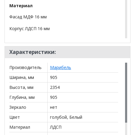
Материал
Фасад МДФ 16 мм
Корпус ЛДСП 16 мм
Кромка Кромка ПВХ 1 мм.
Характеристики:
Цвета: Ледяной дождь/Сосна лапландия, Полярное
сияние/Дуб делано
Производитель
Марибель
*Дополнительную информацию о том, как купить
Ширина, мм
905
Шкаф угловой Амали
уточняйте у нашего менеджера
по телефону
+79292022735
.
Высота, мм
2354
Глубина, мм
905
**Цены на официальном сайте
100диванов.com
действительны только для интернет-магазина
и
Зеркало
нет
могут отличаться от цен в розничных магазинах-
салонах сети!
Цвет
голубой, Белый
Материал
ЛДСП