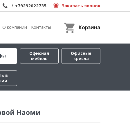
/
+79292022735
Заказать звонок
О компании
Контакты
Корзина
Офисная
Офисные
фы
мебель
кресла
ль в
чии
овой Наоми