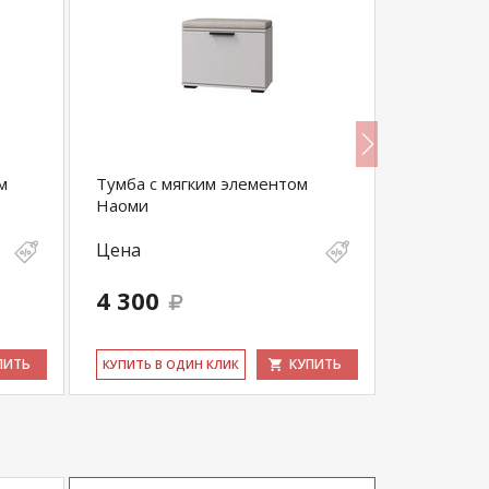
м
Тумба с мягким элементом
Тумба с 
Наоми
Цена
Цена
4 300
11 200
ПИТЬ
КУПИТЬ
КУ­ПИТЬ В ОДИН КЛИК
КУ­ПИТЬ В 