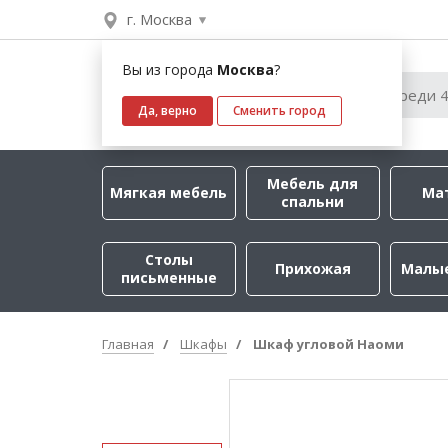
г. Москва
Вы из города
Москва
?
Да, верно
Сменить город
Мебель для
Мягкая мебель
Ма
спальни
Столы
Прихожая
Малы
письменные
Главная
Шкафы
Шкаф угловой Наоми