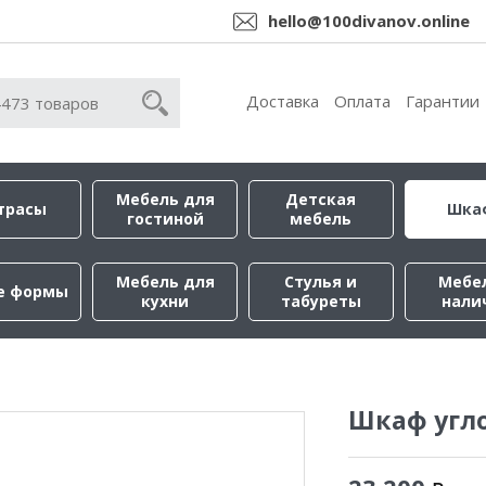
hello@100divanov.online
Доставка
Оплата
Гарантии
Мебель для
Детская
трасы
Шка
гостиной
мебель
Мебель для
Стулья и
Мебе
е формы
кухни
табуреты
нали
Шкаф угл