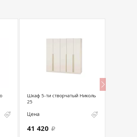
ю
Шкаф 5-ти створчатый Николь
Шкаф 4х 
25
Цена
Цена
41 420
92 600