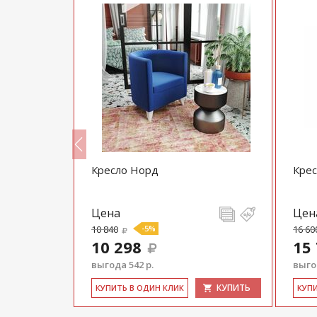
Кресло Норд
Крес
Цена
Цен
10 840
-5%
16 60
10 298
15
выгода 542 р.
выгод
КУПИТЬ
КУПИТЬ
КУ­ПИТЬ В ОДИН КЛИК
КУ­П