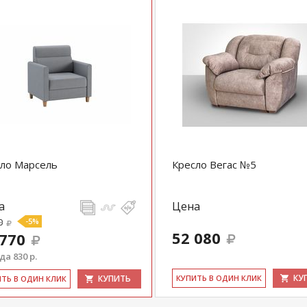
ло Марсель
Кресло Вегас №5
а
Цена
0
-5%
52 080
 770
а 830 р.
КУ
КУПИТЬ
КУ­ПИТЬ В ОДИН КЛИК
ИТЬ В ОДИН КЛИК