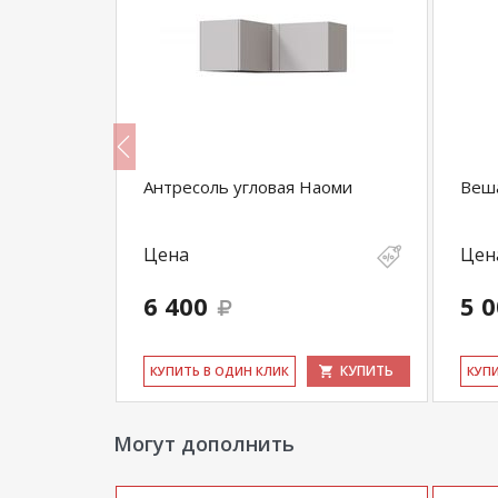
ми
Антресоль угловая Наоми
Веша
Цена
Цен
6 400
5 
КУПИТЬ
КУПИТЬ
КУ­ПИТЬ В ОДИН КЛИК
КУ­П
Могут дополнить