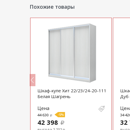
Похожие товары
рованный
Шкаф-купе Хит 22/23/24-20-111
Шкаф
ия 4
Белая Шагрень
Дуб
Цена
Цен
44 630
-5%
34 42
42 398
32
выгода 2 232 р.
выгод