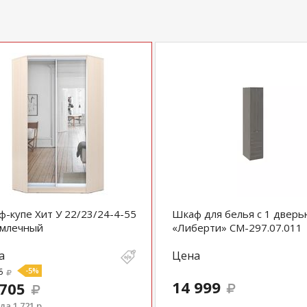
-купе Хит У 22/23/24-4-55
Шкаф для белья с 1 дверь
 млечный
«Либерти» СМ-297.07.011
а
Цена
6
-5%
14 999
 705
а 1 721 р.