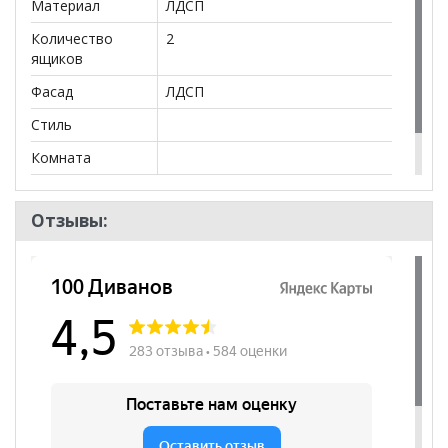
Материал
ЛДСП
доводчиком.
В качестве опор используется регулируемая
Количество
2
ножка черная PI08, высотой 17 мм.
ящиков
Регулировка происходит изнутри шкафа до 21
Фасад
ЛДСП
мм.
В шкафах можно выбрать разные цвета для
Стиль
корпуса и фасадов.
Используется ручка профильная черная
Комната
длиной 256 и 1000 мм.
Пол
Дополнительно шкафы могут быть
укомплектованы зеркалами и антресолями и
Отзывы:
выдвижными ящиками.
Исполнение указывается при заказе (на фото
левое)
Возможна комбинация цветов
*Дополнительную информацию о том, как купить
Шкаф 1-дверный (ящики) Гранд ГШС/1-21/23-5-2-2я
уточняйте у нашего менеджера по телефону
+79292022735
.