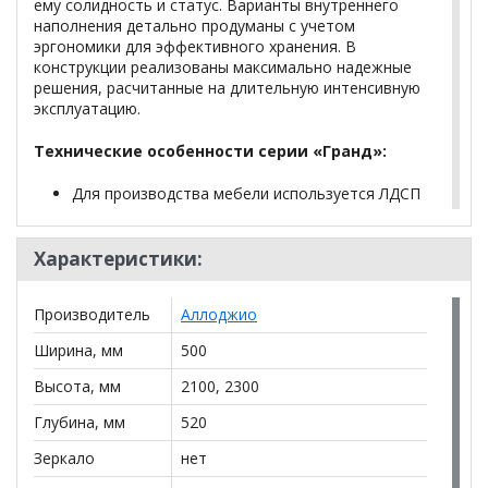
ему солидность и статус. Варианты внутреннего
наполнения детально продуманы с учетом
эргономики для эффективного хранения. В
конструкции реализованы максимально надежные
решения, расчитанные на длительную интенсивную
эксплуатацию.
Технические особенности серии «Гранд»:
Для производства мебели используется ЛДСП
класса Е1.
Торцы деталей облицовывается кромкой ПВХ
Характеристики:
1 мм.
Сборка корпуса осуществляется при помощи
эксцентриковых стяжек.
Производитель
Аллоджио
Полкодержатель FLIPPER с фиксацией
используется для полок.
Ширина, мм
500
ХДФ используется для задних стенок и доньев
Высота, мм
2100, 2300
ящиков.
Направляющие в ящиках используются
Глубина, мм
520
шариковые полного выдвижения.
Зеркало
нет
Для открывания фасадов используются
четырехшарнирные петли быстросъемные с