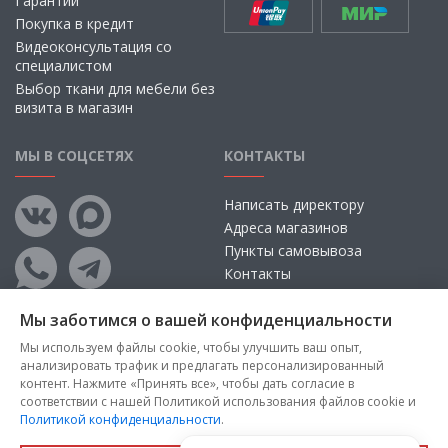
Гарантии
Покупка в кредит
Видеоконсультация со
специалистом
Выбор ткани для мебели без
визита в магазин
МЫ В СОЦСЕТЯХ
КОНТАКТЫ
Написать директору
Адреса магазинов
Пункты самовывоза
Контакты
Мы заботимся о вашей конфиденциальности
Мы используем файлы cookie, чтобы улучшить ваш опыт,
анализировать трафик и предлагать персонализированный
контент. Нажмите «Принять все», чтобы дать согласие в
соответствии с нашей Политикой использования файлов cookie и
Политикой конфиденциальности
.
Copyright © 2026, ООО «100 Диванов» — Все права защищены