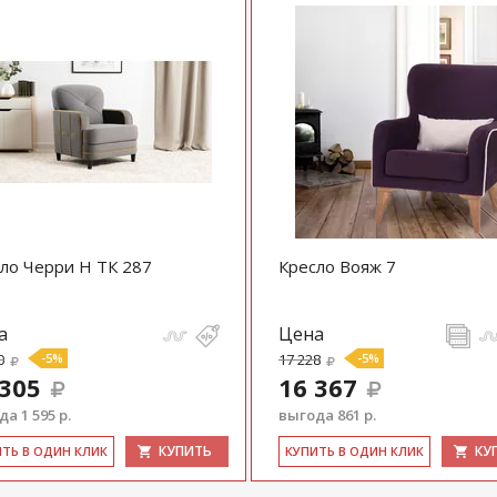
ло Черри Н ТК 287
Кресло Вояж 7
а
Цена
0
-5%
17 228
-5%
 305
16 367
а 1 595 р.
выгода 861 р.
КУПИТЬ
КУ
ИТЬ В ОДИН КЛИК
КУ­ПИТЬ В ОДИН КЛИК