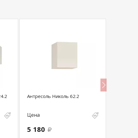
4.2
Антресоль Николь 62.2
GLOSS Шк
Цена
Цена
5 180
9 770