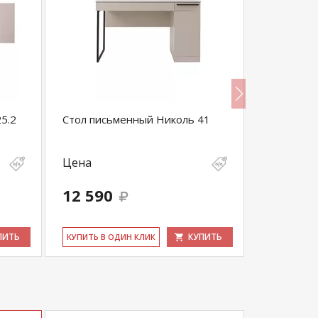
5.2
Стол письменный Николь 41
Антресоль
Цена
Цена
12 590
7 510
ПИТЬ
КУПИТЬ
КУ­ПИТЬ В ОДИН КЛИК
КУ­ПИТЬ В 