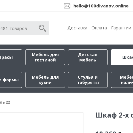
hello@100divanov.online
Доставка
Оплата
Гарантии
Мебель для
Детская
трасы
Шка
гостиной
мебель
Мебель для
Стулья и
Мебе
е формы
кухни
табуреты
нали
ль 22
Шкаф 2-х 