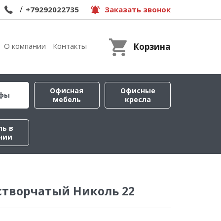
/
+79292022735
Заказать звонок
О компании
Контакты
Корзина
Офисная
Офисные
фы
мебель
кресла
ль в
чии
створчатый Николь 22