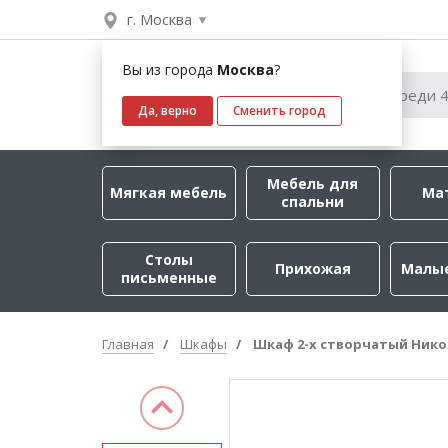
г. Москва
Вы из города
Москва
?
Да, верно
Сменить город
Мебель для
Мягкая мебель
Ма
спальни
Столы
Прихожая
Малы
письменные
Главная
Шкафы
Шкаф 2-х створчатый Нико