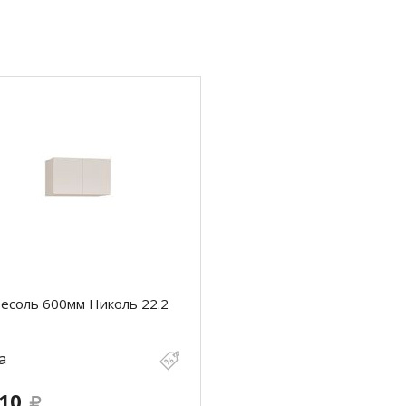
есоль 600мм Николь 22.2
а
510