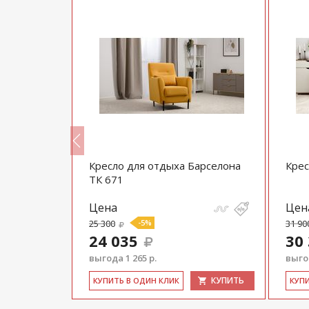
Кресло для отдыха Барселона
Крес
ТК 671
Цена
Цен
25 300
-5%
31 90
24 035
30
выгода 1 265 р.
выгод
КУПИТЬ
КУПИТЬ
КУ­ПИТЬ В ОДИН КЛИК
КУ­П