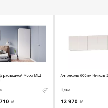
ф распашной Мори МШ
Антресоль 600мм Николь 2
1
а
Цена
 710
12 970