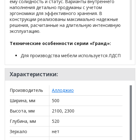
ему солидность и статус. Варианты внутреннего
наполнения детально продуманы с учетом
эргономики для эффективного хранения. В
конструкции реализованы максимально надежные
решения, расчитанные на длительную интенсивную
эксплуатацию.
Технические особенности серии «Гранд»:
Для производства мебели используется ЛДСП
класса Е1.
Торцы деталей облицовывается кромкой ПВХ
Характеристики:
1 мм.
Сборка корпуса осуществляется при помощи
эксцентриковых стяжек.
Производитель
Аллоджио
Полкодержатель FLIPPER с фиксацией
используется для полок.
Ширина, мм
500
ХДФ используется для задних стенок и доньев
Высота, мм
2100, 2300
ящиков.
Направляющие в ящиках используются
Глубина, мм
520
шариковые полного выдвижения.
Зеркало
нет
Для открывания фасадов используются
четырехшарнирные петли быстросъемные с