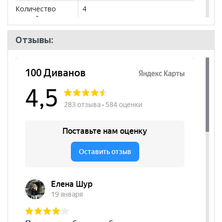
Количество
4
дверей
Количество
6
Отзывы:
полок
Штанга
да
Возможность
да
зеркальной
сборки
Бренд
MLK
Стиль
Современный
Комната
Спальня, Детская
Пол