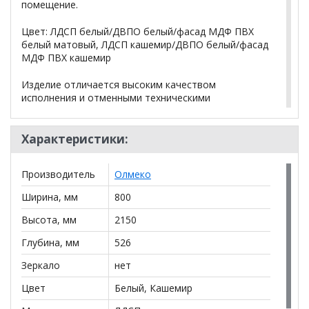
помещение.
Цвет: ЛДСП белый/ДВПО белый/фасад МДФ ПВХ
белый матовый, ЛДСП кашемир/ДВПО белый/фасад
МДФ ПВХ кашемир
Изделие отличается высоким качеством
исполнения и отменными техническими
параметрами. Используемые для изготовления
материалы характеризуются экологической
безопасностью и износостойкостью.
Характеристики:
Вес и габарит упаковки: 71 кг, 0,13 м.куб.
Производитель
Олмеко
Ширина, мм
800
*Дополнительную информацию о том, как купить
Брандо МДФ Шкаф для одежды 67.17 (Н2150)
Высота, мм
2150
уточняйте у нашего менеджера по телефону
Глубина, мм
526
+79292022735
.
Зеркало
нет
**Цены на официальном сайте
100диванов.com
действительны только для интернет-магазина
и
Цвет
Белый, Кашемир
могут отличаться от цен в розничных магазинах-