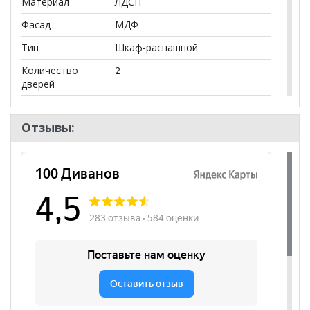
салонах сети!
Материал
ЛДСП
Фасад
МДФ
Тип
Шкаф-распашной
Количество
2
дверей
Количество
1
полок
Отзывы:
Штанга
да
Бренд
Олмеко
Стиль
Современный
Комната
Спальня
Пол