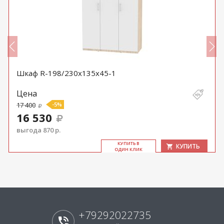
Шкаф R-198/230х135х45-1
Цена
17 400
-5%
16 530
выгода 870 р.
КУ­ПИТЬ В
КУПИТЬ
ОДИН КЛИК
+79292022735