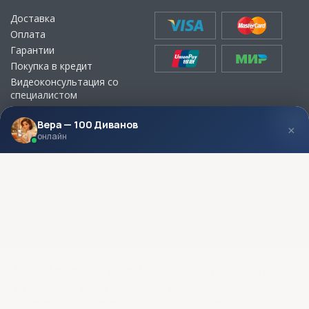
Доставка
Оплата
Гарантии
Покупка в кредит
Видеоконсультация со
специалистом
Выбор ткани для мебели без
визита в магазин
Вера — 100 Диванов
×
онлайн
МЫ В СОЦСЕТЯХ
КОНТАКТЫ
Написать директору
Адреса магазинов
Пункты самовывоза
Контакты
Мы заботимся о вашей конфиденциальности
Мы используем файлы cookie, чтобы улучшить ваш опыт,
анализировать трафик и предлагать персонализированный