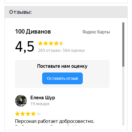
Количество
3
дверей
Отзывы:
Бренд
Ивару
Стиль
Эко-стиль, Современный
Комната
Гостиная, Спальня
Пол