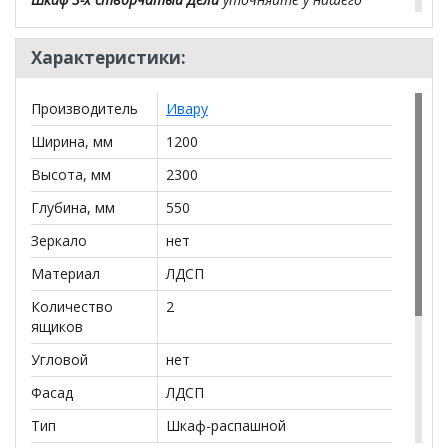
менеджера по телефону
+79292022735
.
Характеристики:
**Цены на официальном сайте
100диванов.com
действительны только для интернет-магазина
и
могут отличаться от цен в розничных магазинах-
Производитель
Ивару
салонах сети!
Ширина, мм
1200
Высота, мм
2300
Глубина, мм
550
Зеркало
нет
Материал
ЛДСП
Количество
2
ящиков
Угловой
нет
Фасад
ЛДСП
Тип
Шкаф-распашной