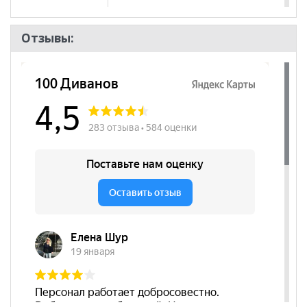
полок
Бренд
Ивару
Отзывы:
Стиль
Современный
Комната
Прихожая
Пол