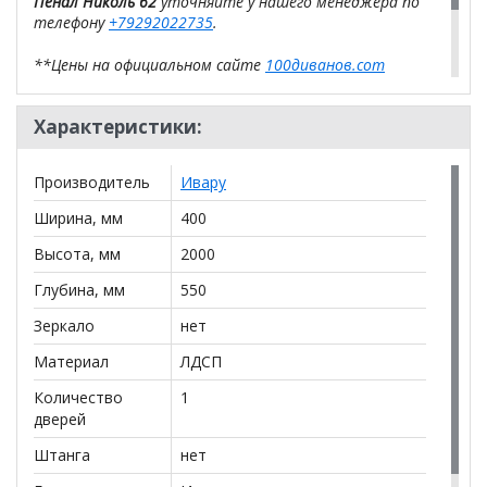
Пенал Николь 62
уточняйте у нашего менеджера по
телефону
+79292022735
.
**Цены на официальном сайте
100диванов.com
действительны только для интернет-магазина
и
могут отличаться от цен в розничных магазинах-
Характеристики:
салонах сети!
Производитель
Ивару
Ширина, мм
400
Высота, мм
2000
Глубина, мм
550
Зеркало
нет
Материал
ЛДСП
Количество
1
дверей
Штанга
нет