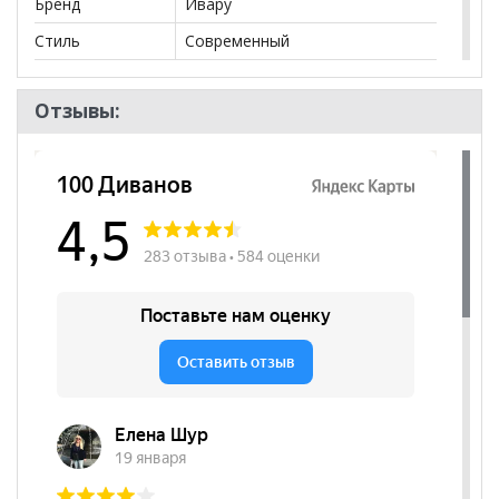
Бренд
Ивару
Стиль
Современный
Комната
Спальня
Отзывы:
Пол