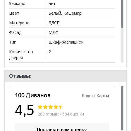
Зеркало
нет
**Цены на официальном сайте
100диванов.com
действительны только для интернет-магазина
и
Цвет
Белый, Кашемир
могут отличаться от цен в розничных магазинах-
салонах сети!
Материал
ЛДСП
Фасад
МДФ
Тип
Шкаф-распашной
Количество
2
дверей
Штанга
да
Отзывы:
Бренд
Олмеко
Стиль
Современный
Комната
Спальня
Пол