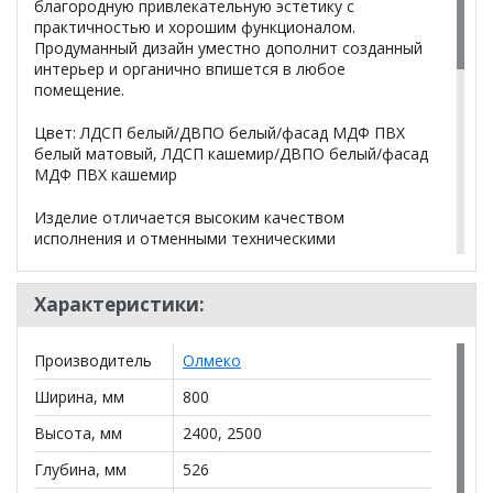
благородную привлекательную эстетику с
практичностью и хорошим функционалом.
Продуманный дизайн уместно дополнит созданный
интерьер и органично впишется в любое
помещение.
Цвет: ЛДСП белый/ДВПО белый/фасад МДФ ПВХ
белый матовый, ЛДСП кашемир/ДВПО белый/фасад
МДФ ПВХ кашемир
Изделие отличается высоким качеством
исполнения и отменными техническими
параметрами. Используемые для изготовления
материалы характеризуются экологической
безопасностью и износостойкостью.
Характеристики:
Вес и габарит упаковки: 83 кг, 0,1 м.куб.
Производитель
Олмеко
Ширина, мм
800
*Дополнительную информацию о том, как купить
Брандо МДФ Шкаф для одежды 67.14/67.10
Высота, мм
2400, 2500
(Н2400/2500)
уточняйте у нашего менеджера по
Глубина, мм
526
телефону
+79292022735
.