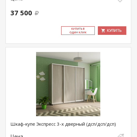
37 500
КУ­ПИТЬ В
КУПИТЬ
ОДИН КЛИК
Шкаф-купе Экспресс 3-х дверный (дсп/дсп/дсп)
Цена