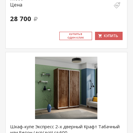
Цена
28 700
КУ­ПИТЬ В
КУПИТЬ
ОДИН КЛИК
Шкаф-купе Экспресс 2-х дверный Крафт Табачный
или Бетон (дсп/дсп) гл.600