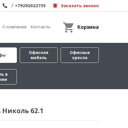
/
+79292022735
Заказать звонок
О компании
Контакты
Корзина
Офисная
Офисные
фы
мебель
кресла
ль в
чии
 Николь 62.1