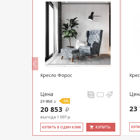
т ТК 380
Кресло Форос
Крес
Цена
Цен
21 950
-5%
23
20 853
выгода 1 097 р.
КУПИТЬ
КУПИТЬ
КУ­П
КУ­ПИТЬ В ОДИН КЛИК