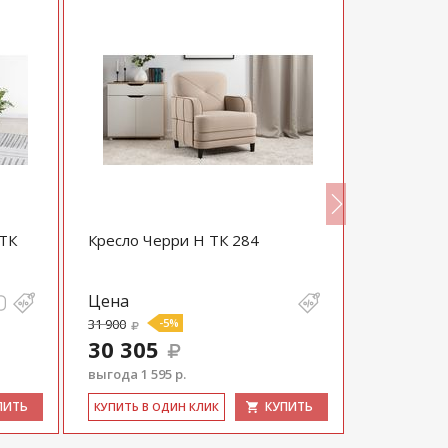
 ТК
Кресло Черри Н ТК 284
Кресло М
Цена
Цена
31 900
-5%
60 320
30 305
57 304
выгода 1 595 р.
выгода 3 01
ПИТЬ
КУПИТЬ
КУ­ПИТЬ В ОДИН КЛИК
КУ­ПИТЬ В 