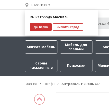
г. Москва
Вы из города
Москва
?
Да, верно
Сменить город
Мебель для
Мягкая мебель
Ма
спальни
Столы
Прихожая
Малы
письменные
Главная
Шкафы
Антресоль Николь 62.1