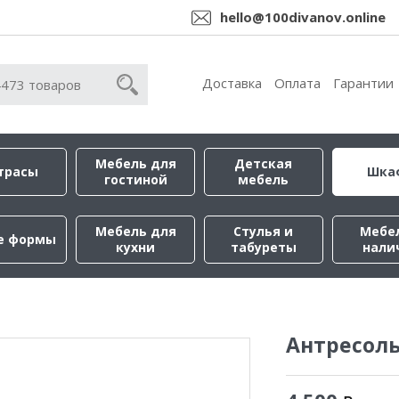
hello@100divanov.online
Доставка
Оплата
Гарантии
Мебель для
Детская
трасы
Шка
гостиной
мебель
Мебель для
Стулья и
Мебе
е формы
кухни
табуреты
нали
Антресоль