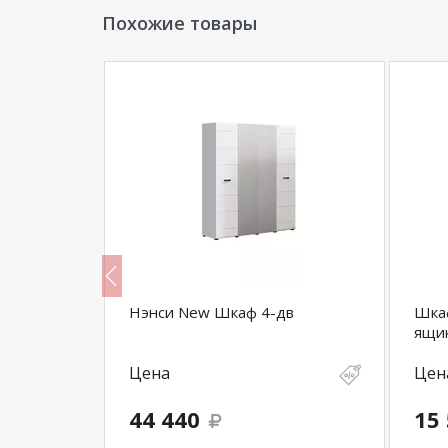
Похожие товары
каф ШР-4
Нэнси New Шкаф 4-дв
Шкаф
ящи
Цена
Цен
44 440
15