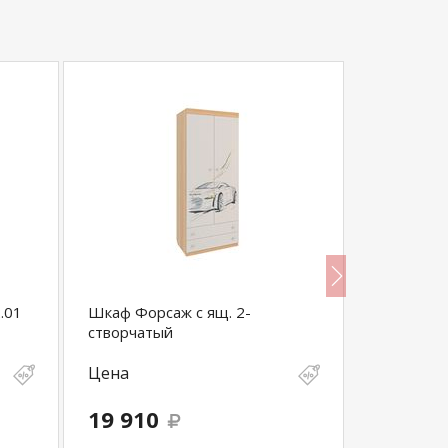
.01
Шкаф Форсаж с ящ. 2-
Шкаф ком
створчатый
зеркала Д
(1500*450
Цена
Цена
19 910
16 460