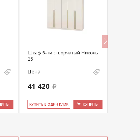
Шкаф 5-ти створчатый Николь
Пуф Нико
25
Цена
Цена
41 420
4 300
ПИТЬ
КУПИТЬ
КУ­ПИТЬ В ОДИН КЛИК
КУ­ПИТЬ В 