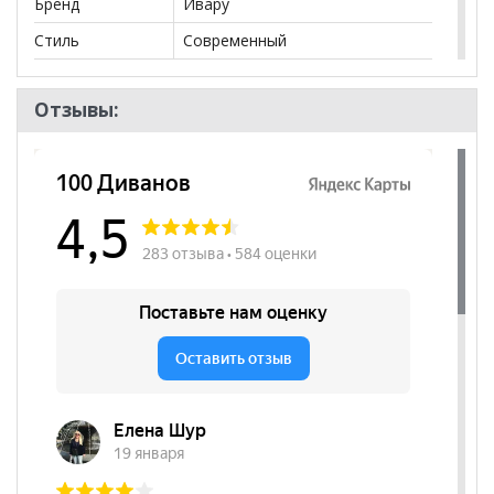
Бренд
Ивару
Стиль
Современный
Комната
Спальня
Отзывы:
Пол