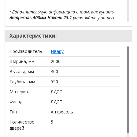
*Дополнительную информацию о том, как купить
Антресоль 400мм Николь 25.1
уточняйте у нашего
менеджера по телефону
+79292022735
.
Характеристики:
**Цены на официальном сайте
100диванов.com
действительны только для интернет-магазина
и
могут отличаться от цен в розничных магазинах-
Производитель
Ивару
салонах сети!
Ширина, мм
2000
Высота, мм
400
Глубина, мм
550
Материал
ЛДСП
Фасад
ЛДСП
Тип
Антресоль
Количество
5
дверей