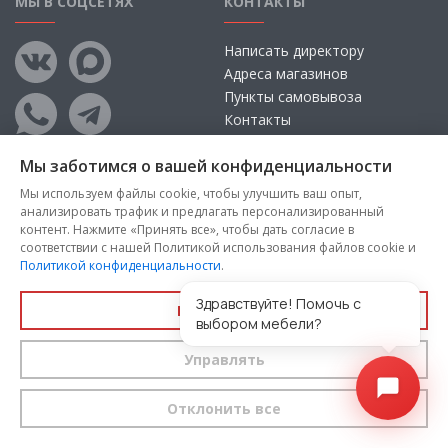
МЫ В СОЦСЕТЯХ
КОНТАКТЫ
Написать директору
Адреса магазинов
Пункты самовывоза
Контакты
Мы заботимся о вашей конфиденциальности
Мы используем файлы cookie, чтобы улучшить ваш опыт,
анализировать трафик и предлагать персонализированный
контент. Нажмите «Принять все», чтобы дать согласие в
соответствии с нашей Политикой использования файлов cookie и
Политикой конфиденциальности
.
Copyright © 2026, ООО «100 Диванов» — Все права защищены
Администрация Сайта не несет ответственности за
Здравствуйте! Помочь с
Принять все
размещаемые Пользователями материалы, их содержание,
выбором мебели?
качество.
Управлять
Вы принимаете условия
политики конфиденциальности
и
пользовательского соглашения
каждый раз, когда оставляете
свои данные в любой форме обратной связи на сайте
100диванов.com
Отклонить все