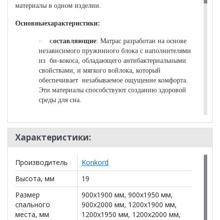
материалы в одном изделии.
Основныехарактеристики:
·
оставляющие
: Матрас разработан на основе
C
независимого пружинного блока с наполнителями
из би-кокоса, обладающего антибактериальными
свойствами, и мягкого войлока, который
обеспечивает незабываемое ощущение комфорта.
Эти материалы способствуют созданию здоровой
среды для сна.
·
Жесткость
:Матрас имеет жесткую
конструкцию, что обеспечивает отличную
Характеристики:
поддержку для позвоночника и помогает
сохранить правильное положение тела во время
сна.
Производитель
Konkord
·
Максимально рекомендуемый вес
: Матрас
Высота, мм
19
рассчитан на вес до 100 кг на спальное место, что
Размер
900x1900 мм, 900x1950 мм,
делает его подходящим для большинства
спального
900x2000 мм, 1200x1900 мм,
пользователей.
места, мм
1200x1950 мм, 1200x2000 мм,