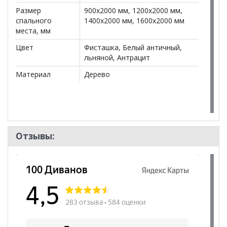
**Цены на официальном сайте
100диванов.com
Размер
900x2000 мм, 1200x2000 мм,
действительны только для интернет-магазина
и
спального
1400x2000 мм, 1600x2000 мм
могут отличаться от цен в розничных магазинах-
места, мм
салонах сети!
Цвет
Фисташка, Белый античный,
льняной, Антрацит
Материал
Дерево
Отзывы: