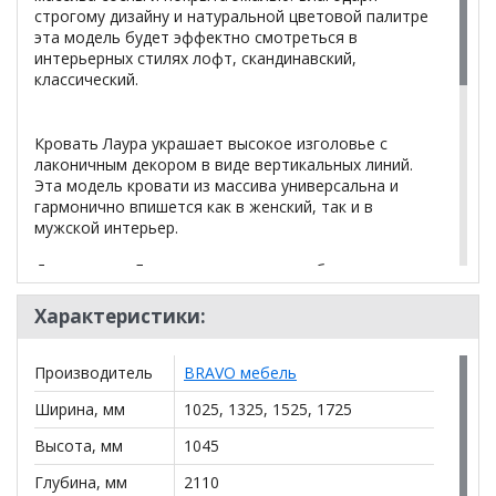
строгому дизайну и натуральной цветовой палитре
эта модель будет эффектно смотреться в
интерьерных стилях лофт, скандинавский,
классический.
Кровать Лаура украшает высокое изголовье с
лаконичным декором в виде вертикальных линий.
Эта модель кровати из массива универсальна и
гармонично впишется как в женский, так и в
мужской интерьер.
Для кровати Лаура рекомендуем подбирать матрас
высотой 20-25 см
Характеристики:
Основание в стоимсть не входит,
заказывается дополнительно
Производитель
BRAVO мебель
Ширина, мм
1025, 1325, 1525, 1725
*Дополнительную информацию о том, как купить
Кровать Лаура
уточняйте у нашего менеджера по
Высота, мм
1045
телефону
+79292022735
.
Глубина, мм
2110