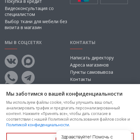
Покупка в кредит
Видеоконсультация со
специалистом
Выбор ткани для мебели без
визита в магазин
МЫ В СОЦСЕТЯХ
КОНТАКТЫ
Написать директору
Адреса магазинов
Пункты самовывоза
Контакты
Мы заботимся о вашей конфиденциальности
Мы используем файлы cookie, чтобы улучшить ваш опыт,
анализировать трафик и предлагать персонализированный
контент. Нажмите «Принять все», чтобы дать согласие в
соответствии с нашей Политикой использования файлов cookie и
Политикой конфиденциальности
.
Copyright © 2026, ООО «100 Диванов» — Все права защищены
Администрация Сайта не несет ответственности за
Здравствуйте! Помочь с
Принять все