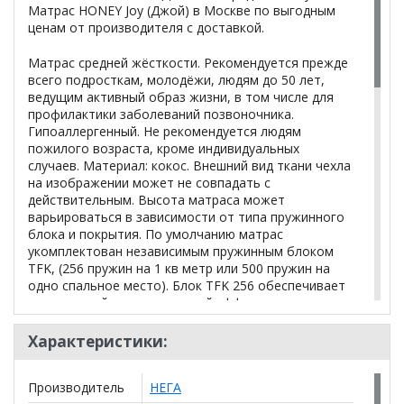
Матрас HONEY Joy (Джой) в Москве по выгодным
ценам от производителя с доставкой.
Матрас средней жёсткости. Рекомендуется прежде
всего подросткам, молодёжи, людям до 50 лет,
ведущим активный образ жизни, в том числе для
профилактики заболеваний позвоночника.
Гипоаллергенный. Не рекомендуется людям
пожилого возраста, кроме индивидуальных
случаев. Материал: кокос. Внешний вид ткани чехла
на изображении может не совпадать с
действительным. Высота матраса может
варьироваться в зависимости от типа пружинного
блока и покрытия. По умолчанию матрас
укомплектован независимым пружинным блоком
TFK, (256 пружин на 1 кв метр или 500 пружин на
одно спальное место). Блок TFK 256 обеспечивает
стандартный ортопедический эффект: матрас в
целом повторяет контуры лежащего на нем
человека, позвоночник остается ровным, что
Характеристики:
способствует восстановлению его естественных
физиологических изгибов. По желанию заказчика
Производитель
НЕГА
матрас может быть укомплектован пружинным