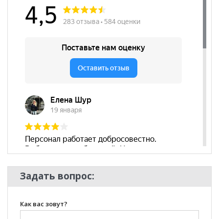
Матрас HONEY Joy (Джой)
уточняйте у нашего
менеджера по телефону
+79292022735
.
**Цены на официальном сайте
100диванов.com
действительны только для интернет-магазина
и
могут отличаться от цен в розничных магазинах-
салонах сети!
Задать вопрос:
Как вас зовут?