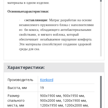
материалы в одном изделии.
Основныехарактеристики:
·
оставляющие
: Матрас разработан на основе
C
независимого пружинного блока с наполнителями
из би-кокоса, обладающего антибактериальными
свойствами, и мягкого войлока, который
обеспечивает незабываемое ощущение комфорта.
Эти материалы способствуют созданию здоровой
среды для сна.
·
Жесткость
:Матрас имеет жесткую
конструкцию, что обеспечивает отличную
Характеристики:
поддержку для позвоночника и помогает
сохранить правильное положение тела во время
сна.
Производитель
Konkord
·
Максимально рекомендуемый вес
: Матрас
Высота, мм
19
рассчитан на вес до 100 кг на спальное место, что
Размер
900x1900 мм, 900x1950 мм,
делает его подходящим для большинства
спального
900x2000 мм, 1200x1900 мм,
пользователей.
места, мм
1200x1950 мм, 1200x2000 мм,