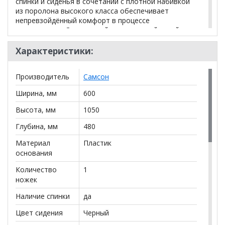
спинки и сиденья в сочетании с плотной набивкой
из поролона высокого класса обеспечивает
непревзойдённый комфорт в процессе
эксплуатации. Сдержанный и лаконичный дизайн с
использованием высококачественной мебельной
ткани не создает эффекта перегруженности и
Характеристики:
подчёркивает изысканный вкус владельца. Модель
оснащена механизмом качания с регулировкой под
Производитель
Самсон
вес и фиксацией.
Ширина, мм
600
Характеристики:
Высота, мм
1050
Материал обивки: ткань
Глубина, мм
480
Максимальная нагрузка: до 120 кг
Цвет обивки: серый
Материал
Пластик
Тип механизма качания: "топ-ган" качание с
основания
регулировкой под вес и фиксацией в 1
Количество
1
положении
ножек
Крестовина (пятилучие): пластик
Подлокотники: пластик
Наличие спинки
да
Минимальная высота кресла: 1050 мм
Цвет сидения
Черный
Максимальная высота кресла: 1150 мм