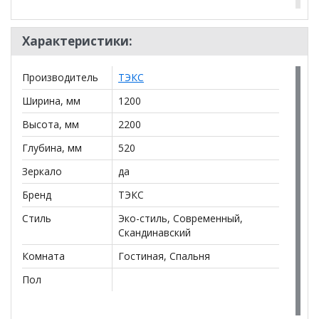
*Дополнительную информацию о том, как купить
Характеристики:
Шкаф Вегас 1200
уточняйте у нашего менеджера по
телефону
+79292022735
.
Производитель
ТЭКС
**Цены на официальном сайте
100диванов.com
действительны только для интернет-магазина
Ширина, мм
1200
и
могут отличаться от цен в розничных магазинах-
Высота, мм
2200
салонах сети!
Глубина, мм
520
Зеркало
да
Бренд
ТЭКС
Стиль
Эко-стиль, Современный,
Скандинавский
Комната
Гостиная, Спальня
Пол