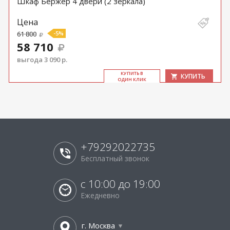
Шкаф Бержер 4 двери (2 зеркала)
Цена
61 800
-5%
58 710
выгода 3 090 р.
КУ­ПИТЬ В
КУПИТЬ
ОДИН КЛИК
+79292022735
Бесплатный звонок
с 10:00 до 19:00
Ежедневно
г. Москва