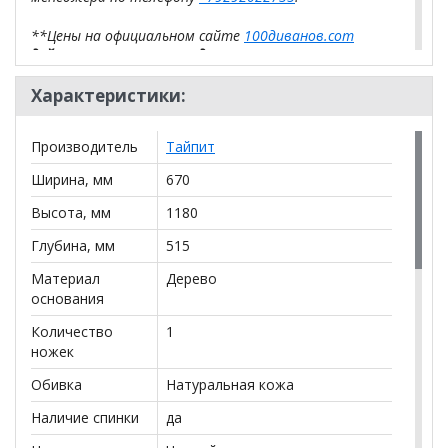
**Цены на официальном сайте
100диванов.com
действительны только для интернет-магазина
и
могут отличаться от цен в розничных магазинах-
салонах сети!
Характеристики:
Производитель
Тайпит
Ширина, мм
670
Высота, мм
1180
Глубина, мм
515
Материал
Дерево
основания
Количество
1
ножек
Обивка
Натуральная кожа
Наличие спинки
да