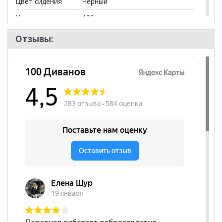
Цвет сидения
Черный
Нагрузка
120
Назначение
для руководителя
Отзывы:
Высота
450
посадочного
места, мм
Наличие
да
подлокотников
Регулировка по
да
высоте
Регулировка
нет
наклона спинки
Цвет основания
Коричневый
Материал
Натуральная кожа
сиденья
Бренд
Тайпит