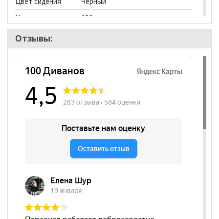
Цвет сидения
Черный
Нагрузка
100
Назначение
для посетителя
Отзывы:
Высота
480
посадочного
места, мм
Наличие
да
подлокотников
Регулировка по
нет
высоте
Регулировка
нет
наклона спинки
Цвет основания
Коричневый
Материал
Эко-кожа
сиденья
Бренд
Тайпит