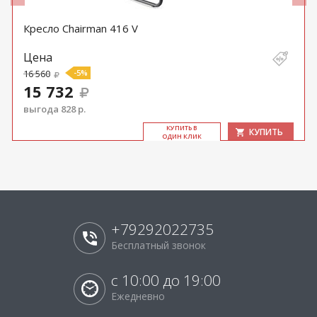
Кресло Chairman 416 V
Цена
16 560
-5%
15 732
выгода 828 р.
КУ­ПИТЬ В
КУПИТЬ
ОДИН КЛИК
+79292022735
Бесплатный звонок
с 10:00 до 19:00
Ежедневно