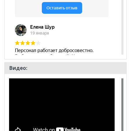
Бренд
Ивару
Стиль
Современный
Комната
Кабинет/Офис, Кухня
Видео: