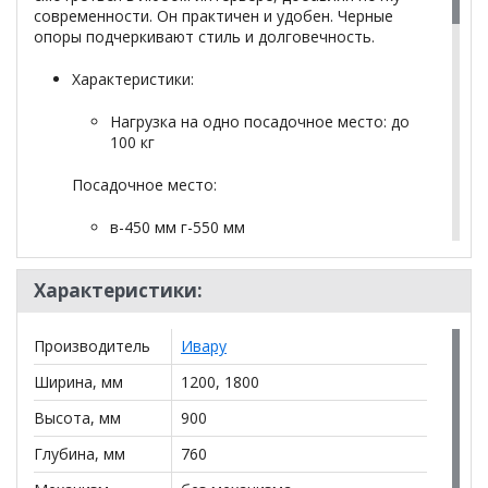
современности. Он практичен и удобен. Черные
опоры подчеркивают стиль и долговечность.
Характеристики:
Нагрузка на одно посадочное место: до
100 кг
Посадочное место:
в-450 мм г-550 мм
Размеры
Характеристики:
Ширина: 1200 мм | Глубина: 760 мм |
Высота: 900 мм
Производитель
Ивару
Вес: 33 кг | Объем: 0.600 м³
Ширина, мм
1200, 1800
Ширина: 1800 мм | Глубина: 760 мм |
Высота, мм
900
Высота: 900 мм
Глубина, мм
760
Вес: 42 кг | Объем: 0.880 м³