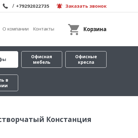
/
+79292022735
Заказать звонок
О компании
Контакты
Корзина
Офисная
Офисные
фы
мебель
кресла
ль в
чии
 створчатый Констанция