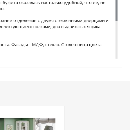
я буфета оказалась настолько удобной, что ее, не
пы.
ерхнее отделение с двумя стеклянными дверцами и
омплектующиеся полками; два выдвижных ящика
вета. Фасады - МДФ, стекло. Столешница цвета
купить
Буфет 2-х створчатый Констанция
у
+79292022735
.
com
действительны только для интернет-
ичных магазинах-салонах сети!