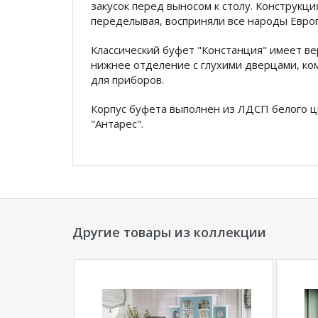
закусок перед выносом к столу. Конструкци
переделывая, восприняли все народы Евро
Классический буфет "Констанция" имеет в
нижнее отделение с глухими дверцами, к
для приборов.
Корпус буфета выполнен из ЛДСП белого ц
"Антарес".
Размер: (Ш*В*Г) 800*2250*400 мм
*Дополнительную информацию о том, как 
уточняйте у нашего менеджера по телефон
Другие товары из коллекции
**Цены на официальном сайте
100диванов.
магазина
и могут отличаться от цен в розн