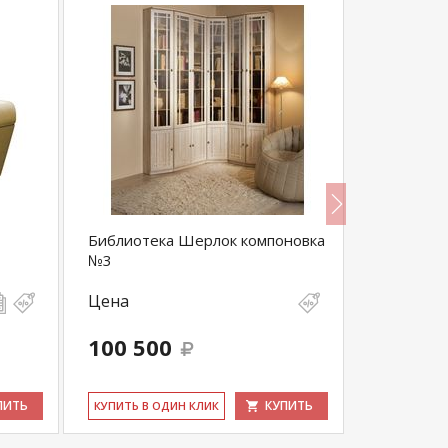
Библиотека Шерлок компоновка
Кресло дл
№3
530
Цена
Цена
31 680
100 500
30 096
выгода 1 58
ПИТЬ
КУПИТЬ
КУ­ПИТЬ В ОДИН КЛИК
КУ­ПИТЬ В 