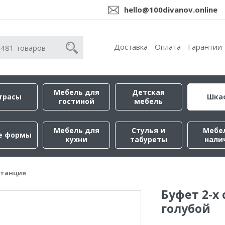
hello@100divanov.online
Доставка
Оплата
Гарантии
Мебель для
Детская
трасы
Шка
гостиной
мебель
Мебель для
Стулья и
Мебе
е формы
кухни
табуреты
нали
станция
Буфет 2-х
голубой