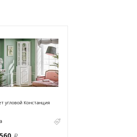
т угловой Констанция
а
 560