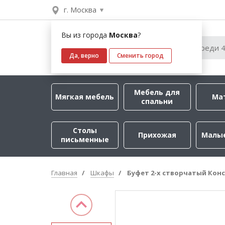
г. Москва
Вы из города
Москва
?
Да, верно
Сменить город
Мебель для
Мягкая мебель
Ма
спальни
Столы
Прихожая
Малы
письменные
Главная
Шкафы
Буфет 2-х створчатый Кон