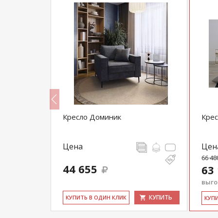
231
Кресло Доминик
Крес
Цена
Цен
66 48
44 655
63
выгод
КУПИТЬ
КУПИТЬ
КУ­ПИТЬ В ОДИН КЛИК
КУ­П