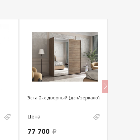
Эста 2-х дверный (дсп/зеркало)
Антресоль
Николь 27
Цена
Цена
77 700
11 390