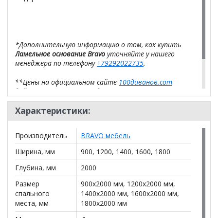
*Дополнительную информацию о том, как купить
Ламельное основание Bravo
уточняйте у нашего
менеджера по телефону
+79292022735
.
**Цены на официальном сайте
100диванов.com
действительны только для интернет-магазина
и
могут отличаться от цен в розничных магазинах-
салонах сети!
Характеристики:
Производитель
BRAVO мебель
Ширина, мм
900, 1200, 1400, 1600, 1800
Глубина, мм
2000
Размер
900x2000 мм, 1200x2000 мм,
спального
1400x2000 мм, 1600x2000 мм,
места, мм
1800x2000 мм