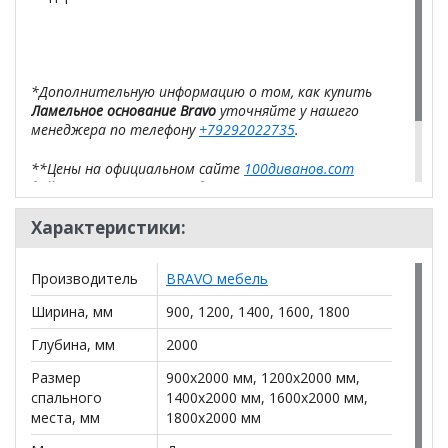
*Дополнительную информацию о том, как купить
Ламельное основание Bravo
уточняйте у нашего
менеджера по телефону
+79292022735
.
**Цены на официальном сайте
100диванов.com
действительны только для интернет-магазина
и
могут отличаться от цен в розничных магазинах-
салонах сети!
Характеристики:
Производитель
BRAVO мебель
Ширина, мм
900, 1200, 1400, 1600, 1800
Глубина, мм
2000
Размер
900x2000 мм, 1200x2000 мм,
спального
1400x2000 мм, 1600x2000 мм,
места, мм
1800x2000 мм