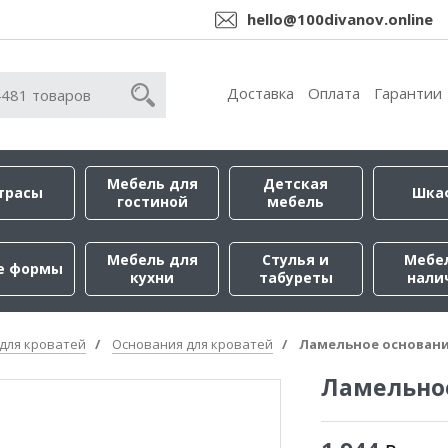
hello@100divanov.online
Доставка
Оплата
Гарантии
Мебель для
Детская
трасы
Шка
гостиной
мебель
Мебель для
Стулья и
Мебе
е формы
кухни
табуреты
нали
для кроватей
Основания для кроватей
Ламельное основани
Ламельное