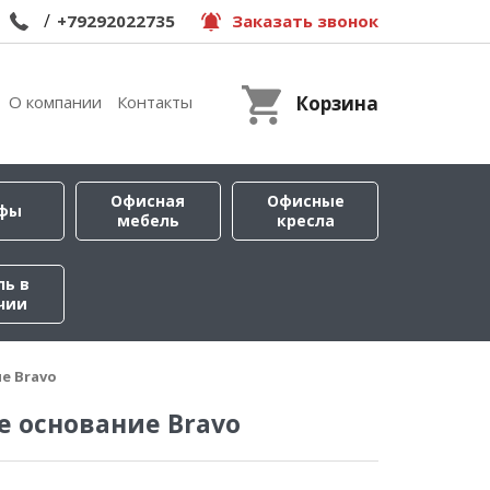
/
+79292022735
Заказать звонок
О компании
Контакты
Корзина
Офисная
Офисные
фы
мебель
кресла
ль в
чии
е Bravo
 основание Bravo