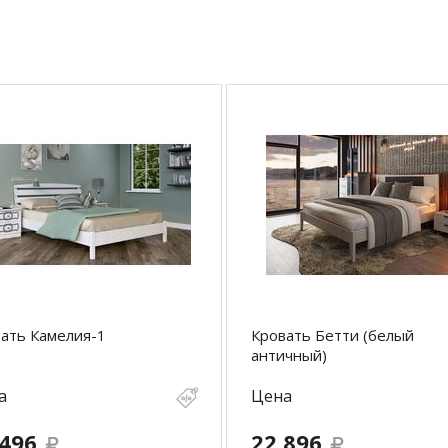
ать Камелия-1
Кровать Бетти (белый
античный)
а
Цена
 496
22 896