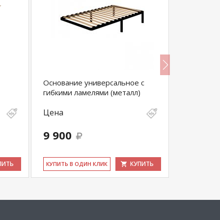
Основание универсальное с
Основани
гибкими ламелями (металл)
ножек
Цена
Цена
9 900
4 200
ПИТЬ
КУПИТЬ
КУ­ПИТЬ В ОДИН КЛИК
КУ­ПИТЬ В 