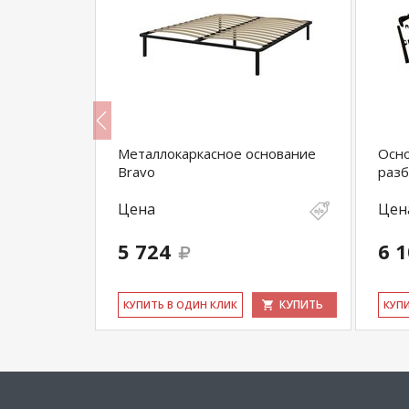
льное с
Металлокаркасное основание
Осно
ерево)
Bravo
разб
Цена
Цен
5 724
6 
КУПИТЬ
КУПИТЬ
КУ­ПИТЬ В ОДИН КЛИК
КУ­П