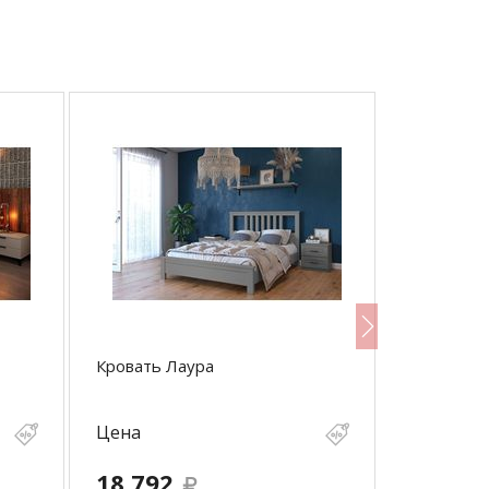
Кровать Лаура
Кровать 
Цена
Цена
18 792
22 464