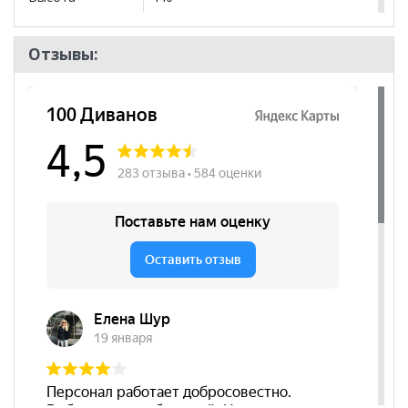
посадочного
места, мм
Отзывы:
Наличие
да
подлокотников
Съёмный чехол
нет
Декоративные
нет
подушки
Стиль
Эко-стиль
Комната
Гостиная