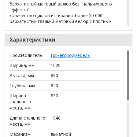
бархатистый матовый велюр без "пальчикового
эффекта"
количество циклов истирания: более 50 000
бархатистый гладкий матовый велюр с плотным
мягким ворсом
высокая износостойкость
сухая чистка
Характеристики:
без «пальчикового эффекта»
Производитель
Нижегородмебель
Габариты
Ширина, мм
1020
высота посадки (мм): 440
Высота, мм
890
Глубина, мм
820
глубина сиденья (мм): 470
Ширина
850
высота спинки (мм): 410
спального
места, мм
высота подлокотника от сиденья (мм): 210
Длина спального
1940
максимально допустимая нагрузка: на одно
места, мм
посадочное место 80 кг; на одно лежачее 100 кг
Механизм
выкатной