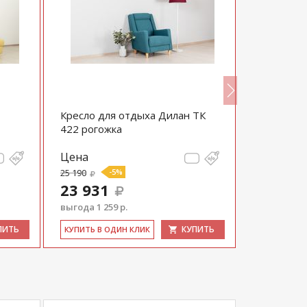
Кресло для отдыха Дилан ТК
Прямой д
422 рогожка
тик-так
Цена
Цена
25 190
-5%
65 670
23 931
62 387
выгода 1 259 р.
выгода 3 28
ПИТЬ
КУПИТЬ
КУ­ПИТЬ В ОДИН КЛИК
КУ­ПИТЬ В 