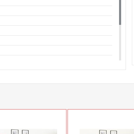
одмебель
нный