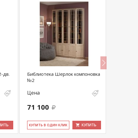
-дв.
Библиотека Шерлок компоновка
Шкаф ком
№2
(В-2) Уго
Цена
Цена
71 100
23 200
ПИТЬ
КУПИТЬ
КУ­ПИТЬ В ОДИН КЛИК
КУ­ПИТЬ В 