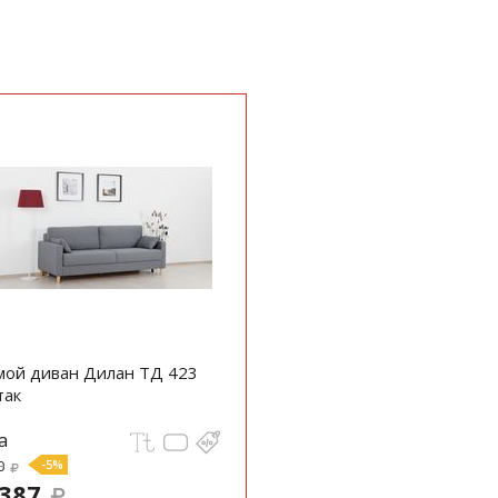
ой диван Дилан ТД 423
так
а
0
-5%
 387