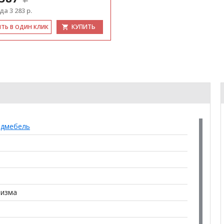
а 3 283 р.
КУПИТЬ
ИТЬ В ОДИН КЛИК
одмебель
низма