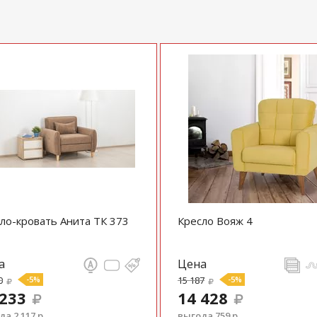
ло-кровать Анита ТК 373
Кресло Вояж 4
а
Цена
0
-5%
15 187
-5%
 233
14 428
а 2 117 р.
выгода 759 р.