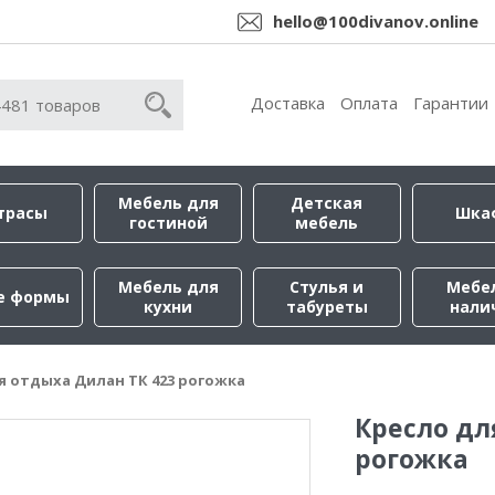
hello@100divanov.online
Доставка
Оплата
Гарантии
Мебель для
Детская
трасы
Шка
гостиной
мебель
Мебель для
Стулья и
Мебе
е формы
кухни
табуреты
нали
я отдыха Дилан ТК 423 рогожка
Кресло дл
рогожка