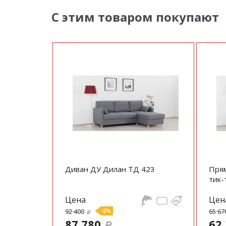
С этим товаром покупают
Диван ДУ Дилан ТД 423
Прям
тик-
Цена
Цен
92 400
-5%
65 67
87 780
62