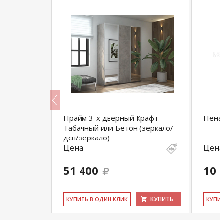
Белла
Прайм 3-х дверный Крафт
Пен
Табачный или Бетон (зеркало/
дсп/зеркало)
Цена
Цен
51 400
10
КУПИТЬ
КУПИТЬ
КУ­ПИТЬ В ОДИН КЛИК
КУ­П