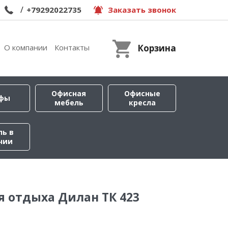
/
+79292022735
Заказать звонок
О компании
Контакты
Корзина
Офисная
Офисные
фы
мебель
кресла
ль в
чии
я отдыха Дилан ТК 423