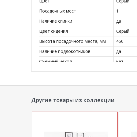
Цвет
Серый
Посадочных мест
1
Наличие спинки
да
Цвет сидения
Серый
Высота посадочного места, мм
450
Наличие подлокотников
да
Съёмный чехол
нет
Декоративные подушки
нет
Бренд
Нижегор
Стиль
Совреме
Другие товары из коллекции
Комната
Гостиная