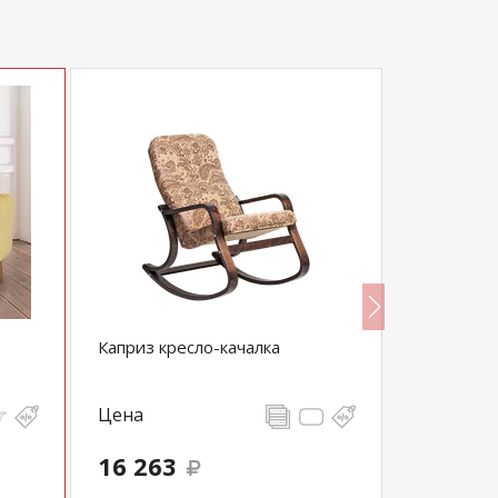
Каприз кресло-качалка
Кресло Ли
Цена
Цена
19 470
16 263
18 497
выгода 973 