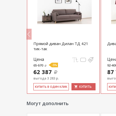
илан ТК
Прямой диван Дилан ТД 421
Дива
тик-так
Цена
Цен
65 670
-5%
92 40
62 387
87
выгода 3 283 р.
выгод
КУПИТЬ
КУПИТЬ
КУ­ПИТЬ В ОДИН КЛИК
КУ­П
Могут дополнить