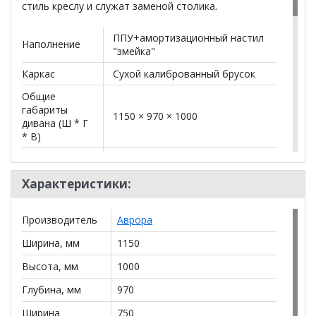
стиль креслу и служат заменой столика.
ППУ+амортизационный настил
Наполнение
"змейка"
Каркас
Сухой калиброванный брусок
Общие
габариты
1150 × 970 × 1000
дивана (Ш * Г
* В)
Подушки
Анатомические подушки
дивана
Характеристики:
Ножки
Пластиковые
Накладки из МДФ: дуб вотан,
Производитель
Аврора
Подлокотники
венге​, графит софт, латте софт,
Ширина, мм
1150
сизая ель, орех
Высота, мм
1000
Бельевой
ЛДСП, ДВП – декорированная
ящик
Глубина, мм
970
Ткань на фото
RIALTO 13 (Домиарт)
Ширина
750