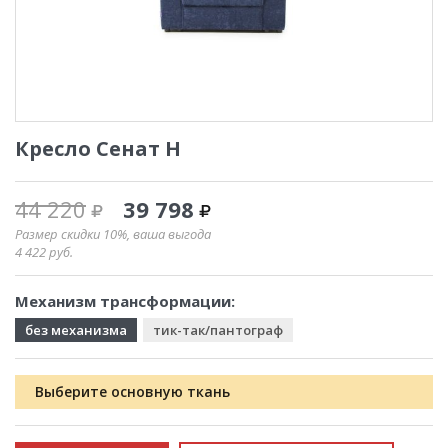
Кресло Сенат Н
44 220
39 798
Размер скидки 10%, ваша выгода
4 422
руб.
Механизм трансформации:
без механизма
тик-так/пантограф
Выберите основную ткань