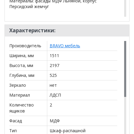
Материалы: фасады МДФ Льняной, корпус
Персидский жемчуг
*Дополнительную информацию о том, как купить
Гориция (лак лён) шкаф ШР-3
уточняйте у нашего
Характеристики:
менеджера по телефону
+79292022735
.
Производитель
BRAVO мебель
**Цены на официальном сайте
100диванов.com
действительны только для интернет-магазина
и
Ширина, мм
1511
могут отличаться от цен в розничных магазинах-
салонах сети!
Высота, мм
2197
Глубина, мм
525
Зеркало
нет
Материал
ЛДСП
Количество
2
ящиков
Фасад
МДФ
Тип
Шкаф-распашной