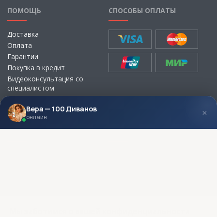
ПОМОЩЬ
СПОСОБЫ ОПЛАТЫ
Доставка
Оплата
Гарантии
Покупка в кредит
Видеоконсультация со
специалистом
Выбор ткани для мебели без
визита в магазин
Вера — 100 Диванов
×
онлайн
МЫ В СОЦСЕТЯХ
КОНТАКТЫ
Написать директору
Адреса магазинов
Пункты самовывоза
Контакты
Мы заботимся о вашей конфиденциальности