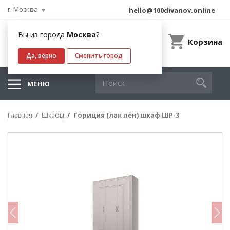
г. Москва
hello@100divanov.online
Вы из города
Москва
?
Корзина
Да, верно
Сменить город
МЕНЮ
Гориция (лак лён) шкаф ШР-3
Главная
Шкафы