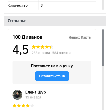
Количество
3
дверей
Количество
5
Отзывы:
полок
Штанга
да
Цвет фасадов
Лен
Бренд
BRAVO мебель
Стиль
Классический, Эко-стиль,
Современный, Скандинавский
Комната
Гостиная, Спальня
Пол