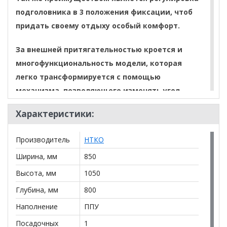
подголовника в 3 положения фиксации, чтоб
придать своему отдыху особый комфорт.
За внешней притягательностью кроется и
многофункциональность модели, которая
легко трансформируется с помощью
механизма, позволяющего изменять угол
наклона спинки в 3 положения.
Характеристики:
Металлический каркас и основание сидения
Производитель
НТКО
перфорированным поролоном обеспечивают
надежную поддержку и максимальный
Ширина, мм
850
комфорт. Кресло имеет съёмные чехлы.
Высота, мм
1050
Глубина, мм
800
*Дополнительную информацию о том, как купить
Кресло Макси
уточняйте у нашего менеджера по
Наполнение
ППУ
телефону
+79292022735
.
Посадочных
1