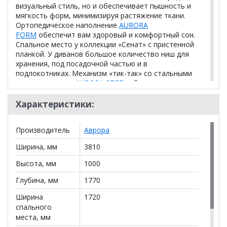
визуальный стиль, но и обеспечивает пышность и
мягкость форм, минимизируя растяжение ткани.
Ортопедическое наполнение
AURORA
FORM
обеспечит вам здоровый и комфортный сон.
Спальное место у коллекции «Сенат» с пристенной
планкой. У диванов большое количество ниш для
хранения, под посадочной частью и в
подлокотниках. Механизм «тик-так» со стальными
направляющими
AURORA STEEL
обеспечит легкую и
надежную раскладку дивана.
Характеристики:
Декор - это не только стильное дополнение к
дивану, но и практичное решение для вашего дома.
Производитель
Аврора
Он устойчив к механическим повреждениям и прост
в уходе.
Ширина, мм
3810
Высота, мм
1000
Механизм
Тик-так
Глубина, мм
Независимый пружинный блок
1770
Наполнение
(НПБ)
Ширина
1720
Каркас
Сухой калиброванный брусок
спального
места, мм
Общие