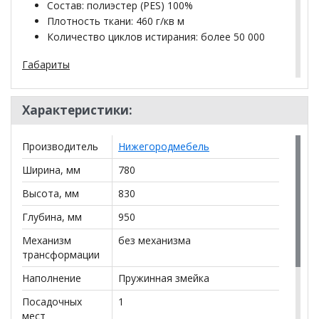
Состав: полиэстер (PES) 100%
Плотность ткани: 460 г/кв м
Количество циклов истирания: более 50 000
Габариты
глубина сиденья (мм): 530
Характеристики:
высота спинки (мм): 500
Производитель
Нижегородмебель
высота подлокотника от сиденья (мм): 180
Ширина, мм
780
материал опор: лакированное дерево
Высота, мм
830
цвет опор: черный
Глубина, мм
950
высота опор (мм): 120
Механизм
без механизма
трансформации
Декор
Наполнение
Пружинная змейка
Декоративные канты на вставке подлокотников.
Пуговицы в местах пересечения кантов на подушке
Посадочных
1
и вставке подлокотников. По торцам
мест