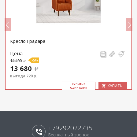
Кресло Градара
Цена
14 400
-5%
13 680
выгода 720 р.
КУ­ПИТЬ В
КУПИТЬ
ОДИН КЛИК
+79292022735
Бесплатный звонок