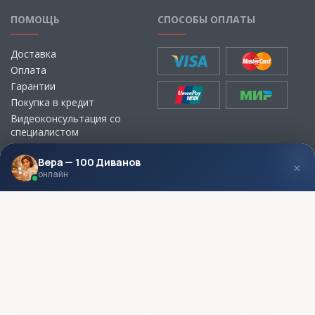
ПОМОЩЬ
СПОСОБЫ ОПЛАТЫ
Доставка
Оплата
Гарантии
Покупка в кредит
Видеоконсультация со
специалистом
Выбор ткани для мебели без
визита в магазин
Вера — 100 Диванов
×
онлайн
МЫ В СОЦСЕТЯХ
КОНТАКТЫ
Написать директору
Адреса магазинов
Пункты самовывоза
Контакты
Мы заботимся о вашей конфиденциальности