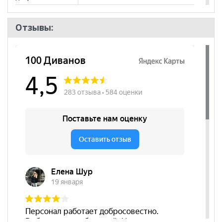
Количество
7
полок
Отзывы:
Штанга
да
Бренд
MLK
Стиль
Современный
Комната
Спальня
Пол