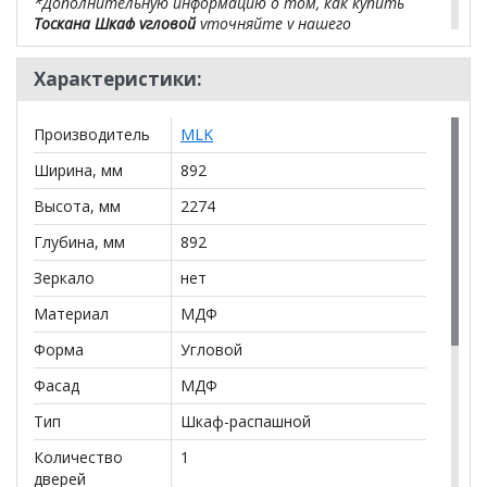
*Дополнительную информацию о том, как купить
Тоскана Шкаф угловой
уточняйте у нашего
менеджера по телефону
+79292022735
.
Характеристики:
**Цены на официальном сайте
100диванов.com
действительны только для интернет-магазина
и
могут отличаться от цен в розничных магазинах-
Производитель
MLK
салонах сети!
Ширина, мм
892
Высота, мм
2274
Глубина, мм
892
Зеркало
нет
Материал
МДФ
Форма
Угловой
Фасад
МДФ
Тип
Шкаф-распашной
Количество
1
дверей