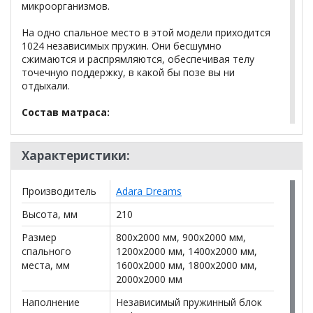
микроорганизмов.
На одно спальное место в этой модели приходится
1024 независимых пружин. Они бесшумно
сжимаются и распрямляются, обеспечивая телу
точечную поддержку, в какой бы позе вы ни
отдыхали.
Состав матраса:
Натуральный латекс – 30 мм;
Характеристики:
Термовойлок;
Блок независимых пружин Multi (1024 штук на
спальное место);
Производитель
Adara Dreams
Термовойлок;
Высота, мм
Натуральный латекс – 30 мм.
210
Размер
800x2000 мм, 900x2000 мм,
Чехол:
бело-золотой трикотаж, бежевый бурлет
спального
1200x2000 мм, 1400x2000 мм,
со стежкой.
места, мм
1600x2000 мм, 1800x2000 мм,
2000x2000 мм
Уровень жесткости:
ниже среднего.
Наполнение
Независимый пружинный блок
Максимальная нагрузка на спальное место:
до