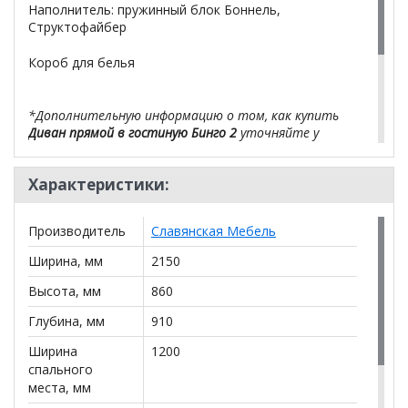
Наполнитель: пружинный блок Боннель,
Структофайбер
Короб для белья
*Дополнительную информацию о том, как купить
Диван прямой в гостиную Бинго 2
уточняйте у
нашего менеджера по телефону
+79292022735
.
Характеристики:
**Цены на официальном сайте
100диванов.com
действительны только для интернет-магазина
и
могут отличаться от цен в розничных магазинах-
Производитель
Славянская Мебель
салонах сети!
Ширина, мм
2150
Высота, мм
860
Глубина, мм
910
Ширина
1200
спального
места, мм