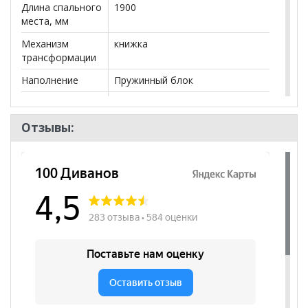
Длина спального
1900
места, мм
Механизм
книжка
трансформации
Наполнение
Пружинный блок
Посадочных
3
мест
Отзывы:
Наличие короба
да
Форма
Прямой
Наличие спинки
да
Наличие
да
подлокотников
Съёмный чехол
нет
Декоративные
нет
подушки
Бренд
Славянская Мебель