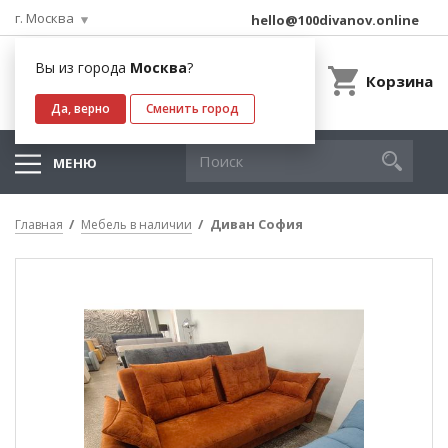
г. Москва
hello@100divanov.online
Вы из города
Москва
?
Корзина
Да, верно
Сменить город
МЕНЮ
Диван София
Главная
Мебель в наличии