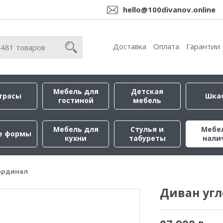
hello@100divanov.online
Доставка
Оплата
Гарантии
Мебель для
Детская
трасы
Шка
гостиной
мебель
Мебель для
Стулья и
Мебе
е формы
кухни
табуреты
нали
ардинал
Диван уг