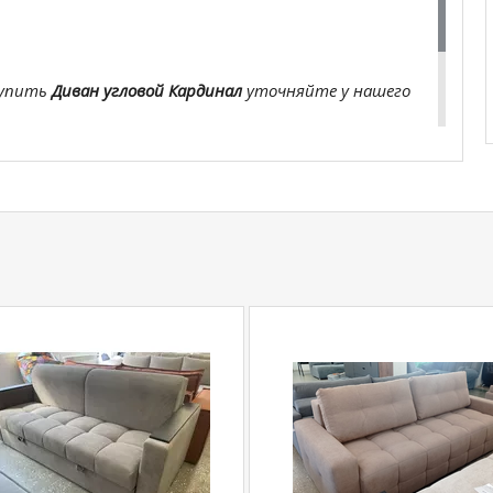
купить
Диван угловой Кардинал
уточняйте у нашего
com
действительны только для интернет-
ичных магазинах-салонах сети!