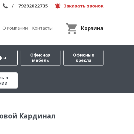
/
+79292022735
Заказать звонок
О компании
Контакты
Корзина
Офисная
Офисные
фы
мебель
кресла
ль в
чии
ловой Кардинал