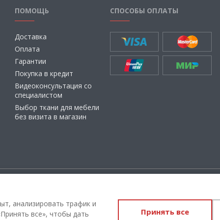
ПОМОЩЬ
СПОСОБЫ ОПЛАТЫ
Доставка
Оплата
Гарантии
Покупка в кредит
Видеоконсультация со
специалистом
Выбор ткани для мебели
без визита в магазин
ащищены
Администрация Сайта не несет о
материалы, их содержание, качест
ыт, анализировать трафик и
Принять все
Вы принимаете условия
политики
Принять все», чтобы дать
соглашения
каждый раз, когда ос