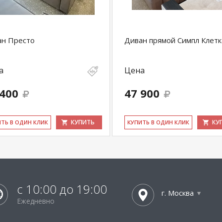
ан Престо
Диван прямой Симпл Клетк
а
Цена
 400
47 900
КУПИТЬ
КУ
ИТЬ В ОДИН КЛИК
КУ­ПИТЬ В ОДИН КЛИК
с 10:00 до 19:00
г. Москва
Ежедневно