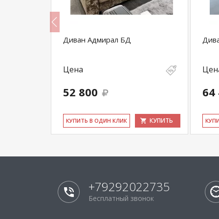
80
Диван Адмирал БД
Див
Цена
Цен
52 800
64
КУПИТЬ
КУПИТЬ
КУ­ПИТЬ В ОДИН КЛИК
КУ­П
+79292022735
Бесплатный звонок