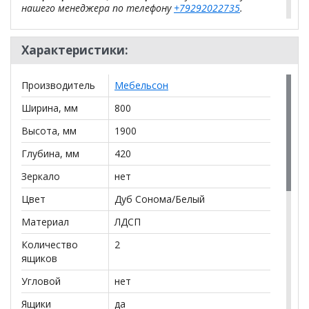
нашего менеджера по телефону
+79292022735
.
**Цены на официальном сайте
100диванов.com
действительны только для интернет-магазина
и
Характеристики:
могут отличаться от цен в розничных магазинах-
салонах сети!
Производитель
Мебельсон
Ширина, мм
800
Высота, мм
1900
Глубина, мм
420
Зеркало
нет
Цвет
Дуб Сонома/Белый
Материал
ЛДСП
Количество
2
ящиков
Угловой
нет
Ящики
да