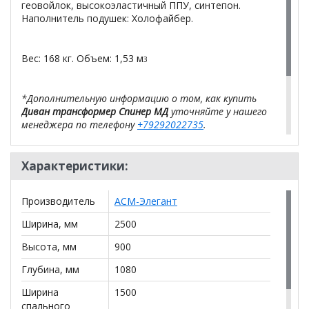
геовойлок, высокоэластичный ППУ, синтепон.
Наполнитель подушек: Холофайбер.
Вес: 168 кг. Объем: 1,53 м
3
*Дополнительную информацию о том, как купить
Диван трансформер Спинер МД
уточняйте у нашего
менеджера по телефону
+79292022735
.
**Цены на официальном сайте
100диванов.com
действительны только для интернет-магазина
Характеристики:
и
могут отличаться от цен в розничных магазинах-
салонах сети!
Производитель
АСМ-Элегант
Ширина, мм
2500
Высота, мм
900
Глубина, мм
1080
Ширина
1500
спального