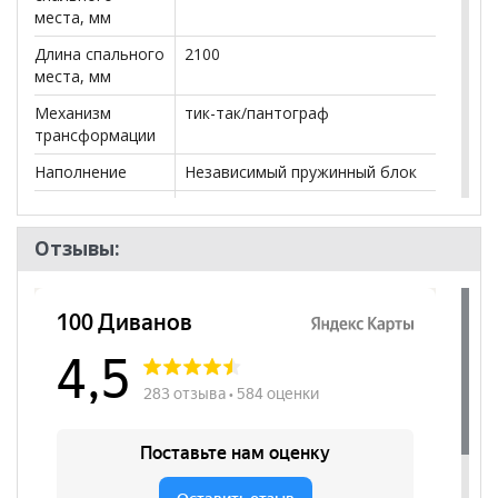
места, мм
Длина спального
2100
места, мм
Механизм
тик-так/пантограф
трансформации
Наполнение
Независимый пружинный блок
Ящики
нет
Посадочных
3
Отзывы:
мест
Наличие короба
да
Форма
Трансформер
Наличие спинки
да
Высота
480
посадочного
места, мм
Наличие
да