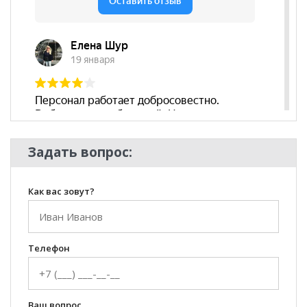
подлокотников
Съёмный чехол
нет
Декоративные
да
подушки
Бренд
АСМ-Элегант
Стиль
Современный
Комната
Гостиная
Задать вопрос:
Как вас зовут?
Телефон
Ваш вопрос