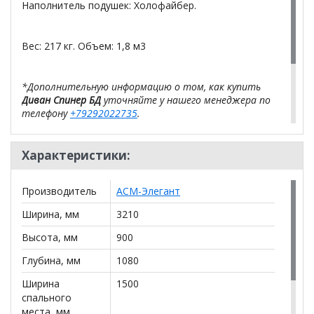
Наполнитель подушек: Холофайбер.
Вес: 217 кг. Объем: 1,8 м3
*Дополнительную информацию о том, как купить
Диван Спинер БД
уточняйте у нашего менеджера по
телефону
+79292022735
.
**Цены на официальном сайте
100диванов.com
действительны только для интернет-магазина
Характеристики:
и
могут отличаться от цен в розничных магазинах-
салонах сети!
Производитель
АСМ-Элегант
Ширина, мм
3210
Высота, мм
900
Глубина, мм
1080
Ширина
1500
спального
места, мм