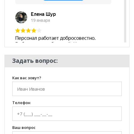
Съёмный чехол
нет
Декоративные
да
подушки
Бренд
АСМ-Элегант
Стиль
Современный
Комната
Гостиная
Задать вопрос:
Как вас зовут?
Телефон
Ваш вопрос