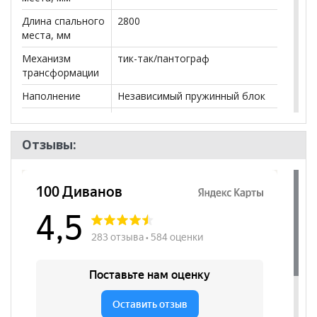
Длина спального
2800
места, мм
Механизм
тик-так/пантограф
трансформации
Наполнение
Независимый пружинный блок
Ящики
нет
Посадочных
3
Отзывы:
мест
Наличие короба
да
Форма
Трансформер
Наличие спинки
да
Высота
480
посадочного
места, мм
Наличие
да
подлокотников