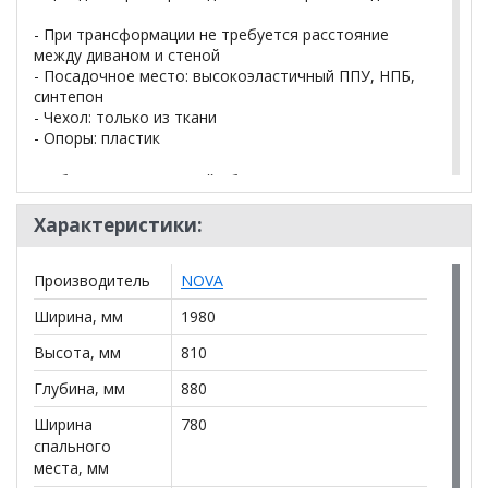
- При трансформации не требуется расстояние
между диваном и стеной
- Посадочное место: высокоэластичный ППУ, НПБ,
синтепон
- Чехол: только из ткани
- Опоры: пластик
Глубина п.м. с подушкой / без, мм 600 / 780
Высота спинки/п.м., мм 370 / 450
Характеристики:
Производитель
NOVA
Кол-во ед. в транспортной упаковке: 1 шт.
Ширина, мм
1980
Вес общий: 84 кг. Объем общий: 0,85 м.куб.
Высота, мм
810
Глубина, мм
880
*Дополнительную информацию о том, как купить
Тахта Орлеан 2
уточняйте у нашего менеджера по
Ширина
780
телефону
+79292022735
.
спального
места, мм
**Цены на официальном сайте
100диванов.com