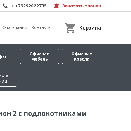
/
+79292022735
Заказать звонок
О компании
Контакты
Корзина
Офисная
Офисные
фы
мебель
кресла
ль в
чии
ион 2 с подлокотниками