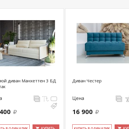
ой диван Манхеттен 3 БД
Диван Честер
так
а
Цена
 400
16 900
КУПИТЬ
КУ
ИТЬ В ОДИН КЛИК
КУ­ПИТЬ В ОДИН КЛИК