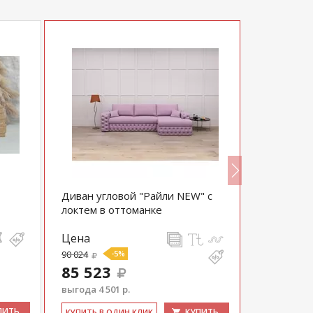
Диван угловой "Райли NEW" с
Диван Не
локтем в оттоманке
Цена
Цена
90 024
-5%
44 700
85 523
выгода 4 501 р.
ПИТЬ
КУПИТЬ
КУ­ПИТЬ В 
КУ­ПИТЬ В ОДИН КЛИК