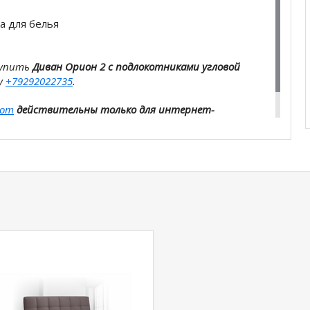
а для белья
купить
Диван Орион 2 с подлокотниками угловой
у
+79292022735
.
com
действительны только для интернет-
ичных магазинах-салонах сети!