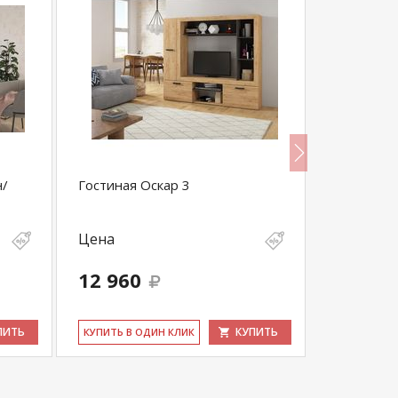
н/
Гостиная Оскар 3
Стенка Да
Цена
Цена
12 960
23 599
ПИТЬ
КУПИТЬ
КУ­ПИТЬ В ОДИН КЛИК
КУ­ПИТЬ В 