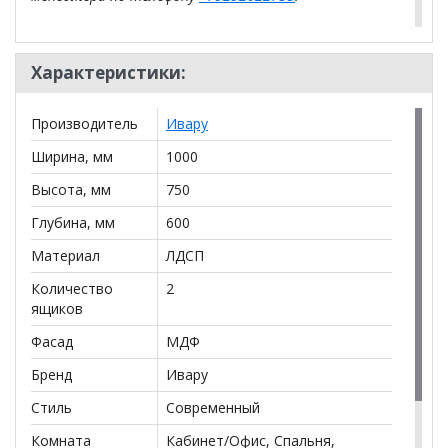
**Цены на официальном сайте
100диванов.com
действительны только для интернет-магазина
и
Характеристики:
могут отличаться от цен в розничных магазинах-
салонах сети!
Производитель
Ивару
Ширина, мм
1000
Высота, мм
750
Глубина, мм
600
Материал
ЛДСП
Количество
2
ящиков
Фасад
МДФ
Бренд
Ивару
Стиль
Современный
Комната
Кабинет/Офис, Спальня,